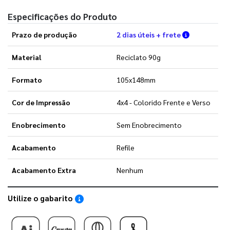
Especificações do Produto
Verifique a
Prazo de produção
2 dias úteis + frete
Material
Reciclato 90g
Formato
105x148mm
Cor de Impressão
4x4 - Colorido Frente e Verso
Enobrecimento
Sem Enobrecimento
Acabamento
Refile
Acabamento Extra
Nenhum
Utilize o gabarito
Saiba como utilizar os nossos gabaritos