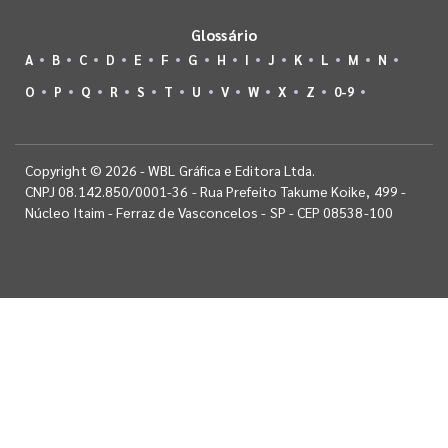
Glossário
A
B
C
D
E
F
G
H
I
J
K
L
M
N
O
P
Q
R
S
T
U
V
W
X
Z
0-9
Copyright © 2026 - WBL Gráfica e Editora Ltda.
CNPJ 08.142.850/0001-36 - Rua Prefeito Takume Koike, 499 -
Núcleo Itaim - Ferraz de Vasconcelos - SP - CEP 08538-100