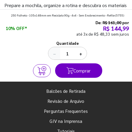
Prepare a mochila, organize a rotina e descubra os materiais
que fazem toda diferença para começar o segundo
250 Folheto - 105x148mm em Reciclato 90g - 4x4 - Sem Enobrecimento - Refile
(5755)
semestre com o pé direito. Confira!
De:
R$ 161,00
por
R$ 144,99
10% OFF*
até 3x de R$ 48,33 sem juros
Ver todos os posts
Quantidade
−
+
Comprar
Balcões de Retirada
Revisão de Arquivo
Perguntas Frequentes
GIV na Imprensa
Tutoriais