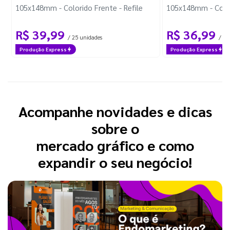
105x148mm - Colorido Frente - Refile
105x148mm - Colori
R$ 39,99
R$ 36,99
/ 25 unidades
/ 25
Produção Express
Produção Express
Acompanhe novidades e dicas
sobre o
mercado gráfico e como
expandir o seu negócio!