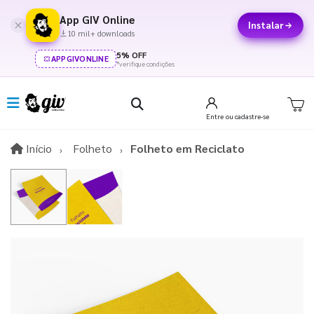
App GIV Online
Instalar
10 mil+ downloads
5% OFF
APPGIVONLINE
*verifique condições
Entre
ou cadastre-se
Início
Início
Folheto
Folheto em Reciclato