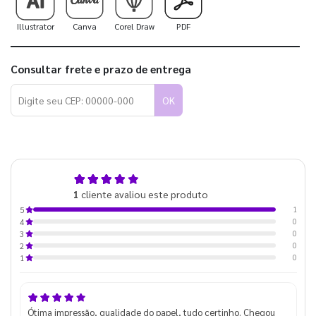
Illustrator
Canva
Corel Draw
PDF
Consultar frete e prazo de entrega
OK
5,0
1
cliente avaliou este produto
de 5
1
5
0
4
0
3
0
2
0
1
Ótima impressão, qualidade do papel, tudo certinho. Chegou