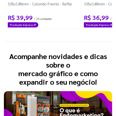
105x148mm - Colorido Frente - Refile
105x148mm - Colori
R$ 39,99
R$ 36,99
/ 25 unidades
/ 25
Produção Express
Produção Express
Acompanhe novidades e dicas
sobre o
mercado gráfico e como
expandir o seu negócio!