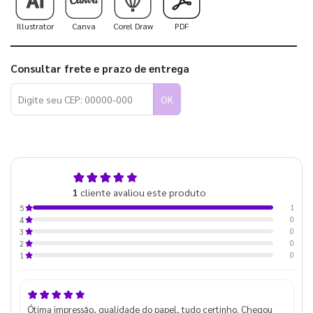
Illustrator
Canva
Corel Draw
PDF
Consultar frete e prazo de entrega
OK
5,0
1
cliente avaliou este produto
de 5
1
5
0
4
0
3
0
2
0
1
Ótima impressão, qualidade do papel, tudo certinho. Chegou