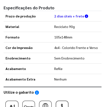
Especificações do Produto
Verifique a
Prazo de produção
2 dias úteis + frete
Material
Reciclato 90g
Formato
105x148mm
Cor de Impressão
4x4 - Colorido Frente e Verso
Enobrecimento
Sem Enobrecimento
Acabamento
Refile
Acabamento Extra
Nenhum
Utilize o gabarito
Saiba como utilizar os nossos gabaritos