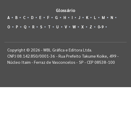
Glossário
A
B
C
D
E
F
G
H
I
J
K
L
M
N
O
P
Q
R
S
T
U
V
W
X
Z
0-9
Copyright © 2026 - WBL Gráfica e Editora Ltda.
CNPJ 08.142.850/0001-36 - Rua Prefeito Takume Koike, 499 -
Núcleo Itaim - Ferraz de Vasconcelos - SP - CEP 08538-100