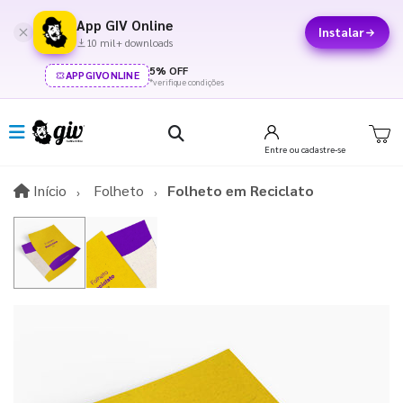
App GIV Online
Instalar
10 mil+ downloads
5% OFF
APPGIVONLINE
*verifique condições
Entre
ou cadastre-se
Início
Início
Folheto
Folheto em Reciclato