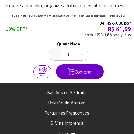
Prepare a mochila, organize a rotina e descubra os materiais
que fazem toda diferença para começar o segundo
50 Folheto - 105x148mm em Reciclato 90g - 4x4 - Sem Enobrecimento - Refile
(5753)
semestre com o pé direito. Confira!
De:
R$ 69,00
por
R$ 61,99
10% OFF*
até 3x de R$ 20,66 sem juros
Ver todos os posts
Quantidade
−
+
Comprar
Balcões de Retirada
Revisão de Arquivo
Perguntas Frequentes
GIV na Imprensa
Tutoriais