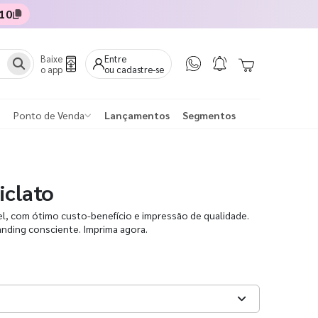
10
Baixe
Entre
o app
ou cadastre-se
Ponto de Venda
Lançamentos
Segmentos
iclato
l, com ótimo custo-benefício e impressão de qualidade.
anding consciente. Imprima agora.