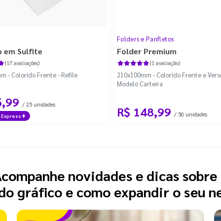
Folders e Panfletos
 em Sulfite
Folder Premium
(17 avaliações)
(1 avaliação)
 - Colorido Frente - Refile
210x100mm - Colorido Frente e Verso
Modelo Carteira
6,99
/ 25 unidades
R$ 148,99
/ 50 unidades
 Express
companhe novidades e dicas sobre
o gráfico e como expandir o seu n