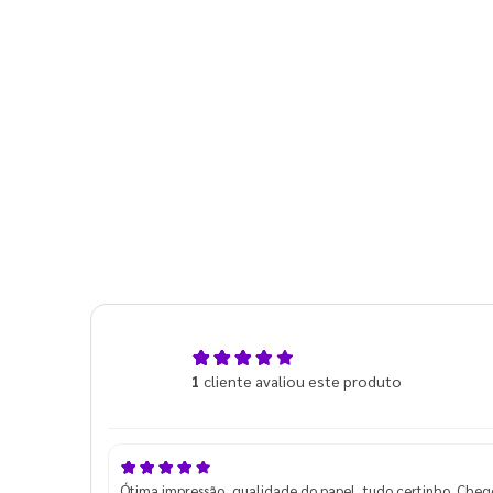
5,0
1
cliente avaliou este produto
de 5
Ótima impressão, qualidade do papel, tudo certinho. Cheg