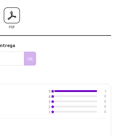
PDF
entrega
OK
1
5
0
4
0
3
0
2
0
1