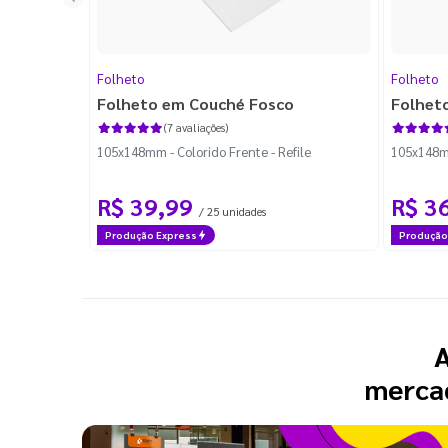
Folheto
Folheto
Folheto em Couché Fosco
Folheto
(7 avaliações)
105x148mm - Colorido Frente - Refile
105x148mm
R$ 39,99
R$ 3
/ 25 unidades
Produção Express
Produção
A
mercad