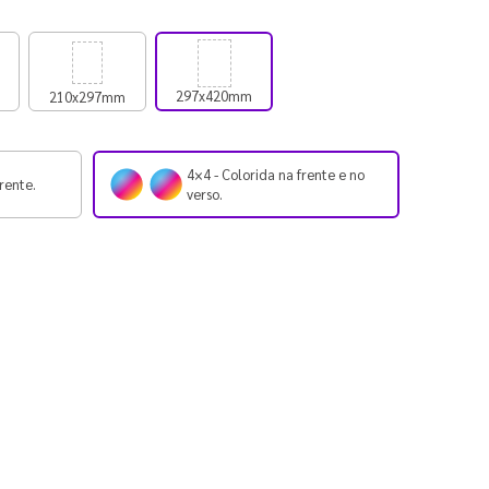
297x420mm
210x297mm
4×4 - Colorida na frente e no
rente.
verso.