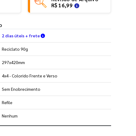
R$ 16,99
o
Verifique as condições de entrega
2 dias úteis + frete
Reciclato 90g
297x420mm
4x4 - Colorido Frente e Verso
Sem Enobrecimento
Refile
Nenhum
 utilizar os nossos gabaritos