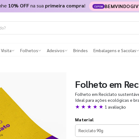
nhe
10% OFF
na sua
primeira compra
!
BEMVINDOGIV
CUPOM
 Visita
Folhetos
Adesivos
Brindes
Embalagens e Sacolas
Folheto em Rec
Folheto em Reciclato sustentáve
Ideal para ações ecológicas e br
★ ★ ★ ★ ★
1 avaliação
Material