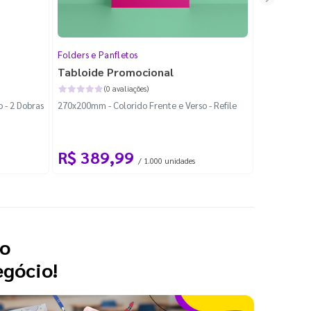
Folders e Panfletos
Folder 1 Do
Tabloide Promocional
Folder 1
(0 avaliações)
 - 2 Dobras
270x200mm - Colorido Frente e Verso - Refile
148x105mm -
Modelo Simp
R$ 389,99
R$ 72
/ 1.000 unidades
 o
egócio!