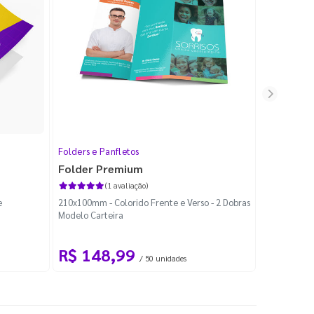
Folders e Panfletos
Folders e P
Folder Premium
Tabloide
(1 avaliação)
e
210x100mm - Colorido Frente e Verso - 2 Dobras
270x200mm - 
Modelo Carteira
R$ 148,99
R$ 38
/ 50 unidades