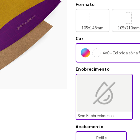
Formato
105x148mm
105x210mm
Cor
4×0 - Colorida só na 
Enobrecimento
Sem Enobrecimento
Acabamento
Refile