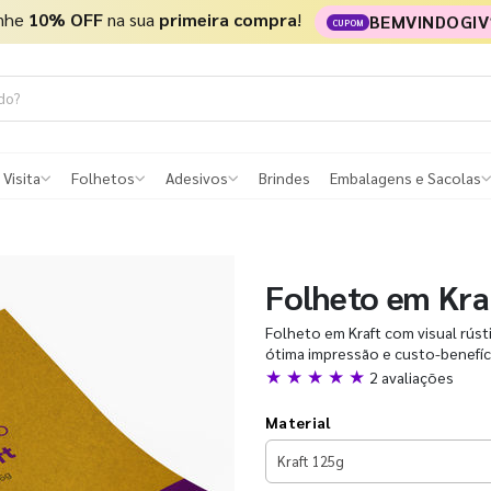
nhe
10% OFF
na sua
primeira compra
!
BEMVINDOGIV
CUPOM
 Visita
Folhetos
Adesivos
Brindes
Embalagens e Sacolas
Folheto em Kra
Folheto em Kraft com visual rúst
ótima impressão e custo-benefício
★ ★ ★ ★ ★
2 avaliações
Material