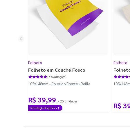
Folheto
Folheto
Folheto em Couché Fosco
Folhet
(7 avaliações)
105x148mm - Colorido Frente - Refile
105x148mm
R$ 39,99
/ 25 unidades
R$ 3
Produção Express