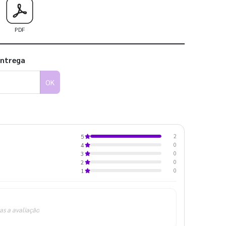
PDF
entrega
OK
2
5
0
4
0
3
0
2
0
1
as a avaliação