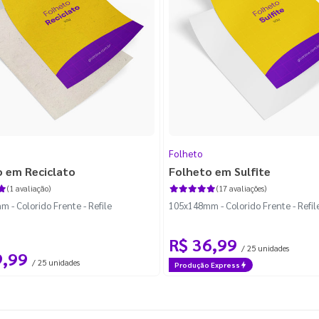
Folheto
o em Reciclato
Folheto em Sulfite
(1 avaliação)
(17 avaliações)
 - Colorido Frente - Refile
105x148mm - Colorido Frente - Refil
R$ 36,99
/ 25 unidades
9,99
/ 25 unidades
Produção Express