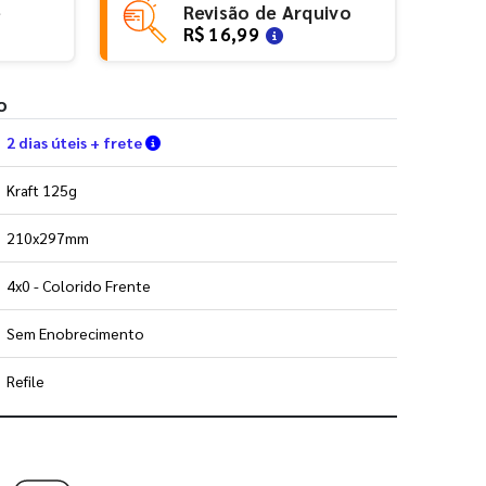
e
Revisão de Arquivo
R$ 16,99
o
Verifique as condições de entrega
2 dias úteis + frete
Kraft 125g
210x297mm
4x0 - Colorido Frente
Sem Enobrecimento
Refile
 utilizar os nossos gabaritos