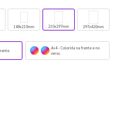
210x297mm
148x210mm
297x420mm
4×4 - Colorida na frente e no
frente.
verso.