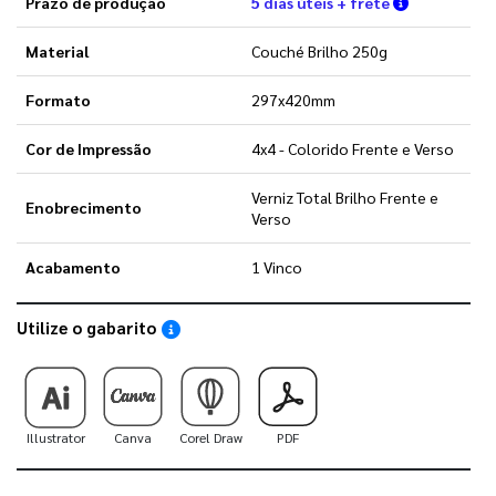
Verifique a
Prazo de produção
5 dias úteis + frete
Material
Couché Brilho 250g
Formato
297x420mm
Cor de Impressão
4x4 - Colorido Frente e Verso
Verniz Total Brilho Frente e
Enobrecimento
Verso
Acabamento
1 Vinco
Utilize o gabarito
Saiba como utilizar os nossos gabaritos
Illustrator
Canva
Corel Draw
PDF