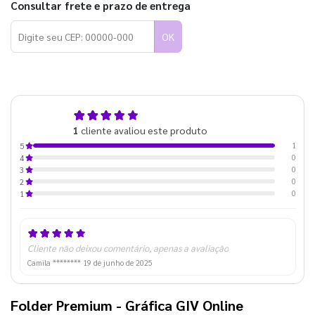
Consultar frete e prazo de entrega
OK
5,0
1
cliente avaliou este produto
de 5
1
5
0
4
0
3
0
2
0
1
Cliente não deixou comentário, apenas a avaliação
Camila ********
19 de junho de 2025
Folder Premium - Gráfica GIV Online