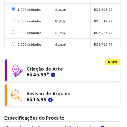
Selecionar 1000 unidades
1.000 unidades
R$ 1.823,99
R$ 1,83/un
Selecionar 2000 unidades
2.000 unidades
R$ 3.519,99
R$ 1,76/un
Selecionar 3000 unidades
3.000 unidades
R$ 5.267,99
R$ 1,76/un
Selecionar 5000 unidades
5.000 unidades
R$ 8.762,99
R$ 1,76/un
NOVO
Criação de Arte
R$ 45,99
*
Revisão de Arquivo
R$ 16,99
Especificações do Produto