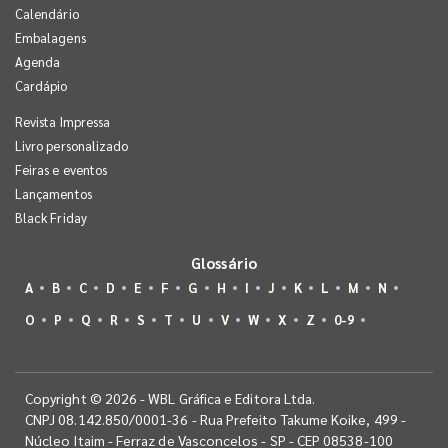
Calendário
Embalagens
Agenda
Cardápio
Revista Impressa
Livro personalizado
Feiras e eventos
Lançamentos
Black Friday
Glossário
A
B
C
D
E
F
G
H
I
J
K
L
M
N
O
P
Q
R
S
T
U
V
W
X
Z
0-9
Copyright © 2026 - WBL Gráfica e Editora Ltda.
CNPJ 08.142.850/0001-36 - Rua Prefeito Takume Koike, 499 -
Núcleo Itaim - Ferraz de Vasconcelos - SP - CEP 08538-100