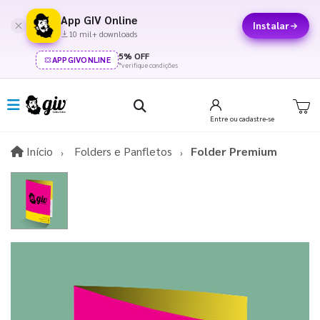
App GIV Online
Instalar
10 mil+ downloads
5% OFF
APPGIVONLINE
*verifique condições
Entre
ou cadastre-se
Início
Início
Folders e Panfletos
Folder Premium