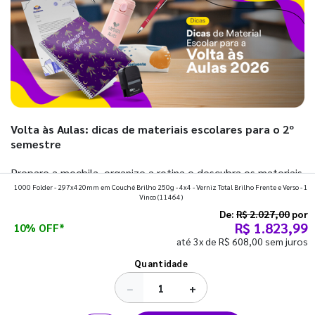
Volta às Aulas: dicas de materiais escolares para o 2º
semestre
Prepare a mochila, organize a rotina e descubra os materiais
1000 Folder - 297x420mm em Couché Brilho 250g - 4x4 - Verniz Total Brilho Frente e Verso - 1
que fazem toda diferença para começar o segundo
Vinco
(11464)
semestre com o pé direito. Confira!
De:
R$ 2.027,00
por
R$ 1.823,99
10% OFF*
até 3x de R$ 608,00 sem juros
Ver todos os posts
Quantidade
−
+