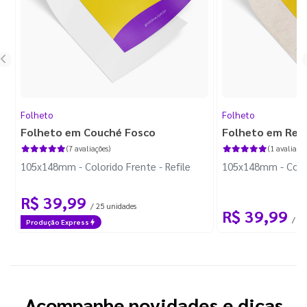
Folheto
Folheto
Folheto em Couché Fosco
Folheto em Reci
(7 avaliações)
(1 avaliação
105x148mm - Colorido Frente - Refile
105x148mm - Colori
R$ 39,99
/ 25 unidades
R$ 39,99
/ 25
Produção Express
Acompanhe novidades e dicas