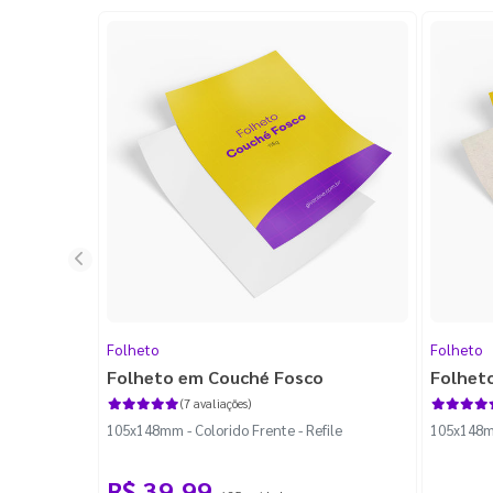
Folheto
Folheto
Folheto em Couché Fosco
Folhet
(7 avaliações)
105x148mm - Colorido Frente - Refile
105x148mm
R$ 39,99