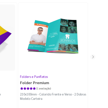
Folders e Panfletos
Folders e P
Folder Premium
Tabloide
(1 avaliação)
e
210x100mm - Colorido Frente e Verso - 2 Dobras
270x200mm - 
Modelo Carteira