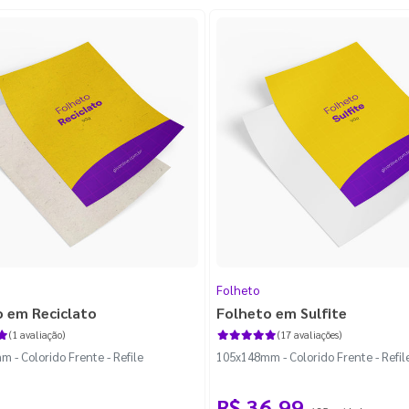
Folheto
o em Reciclato
Folheto em Sulfite
(1 avaliação)
(17 avaliações)
 - Colorido Frente - Refile
105x148mm - Colorido Frente - Refil
R$ 36,99