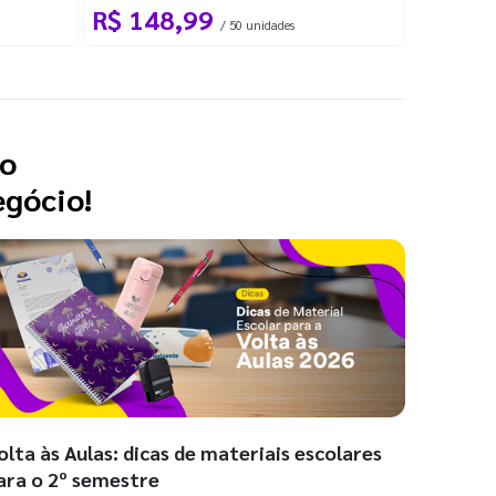
R$ 148,99
R$ 38
/ 50 unidades
 o
egócio!
olta às Aulas: dicas de materiais escolares
ara o 2º semestre