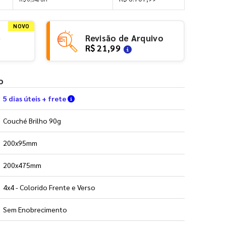
NOVO
e
Revisão de Arquivo
R$ 21,99
o
Verifique as condições de entrega
5 dias úteis + frete
Couché Brilho 90g
200x95mm
200x475mm
4x4 - Colorido Frente e Verso
Sem Enobrecimento