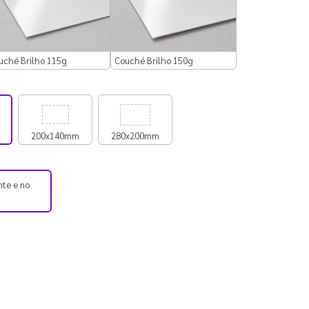
uché Brilho 115g
Couché Brilho 150g
200x140mm
280x200mm
nte e no