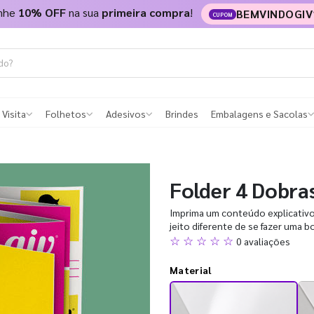
nhe
10% OFF
na sua
primeira compra
!
BEMVINDOGIV
CUPOM
 Visita
Folhetos
Adesivos
Brindes
Embalagens e Sacolas
Folder 4 Dobra
Imprima um conteúdo explicativ
jeito diferente de se fazer uma 
☆ ☆ ☆ ☆ ☆
0 avaliações
Material