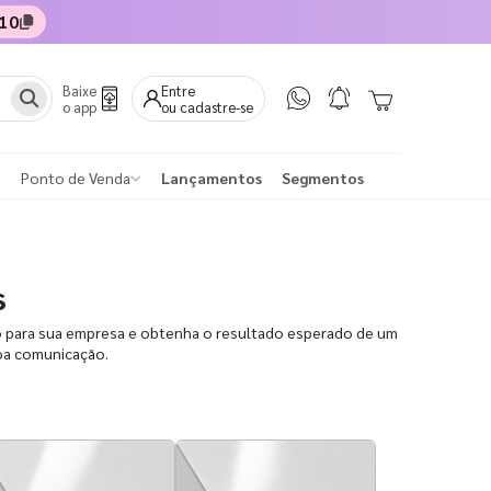
10
Baixe
Entre
o app
ou cadastre-se
Ponto de Venda
Lançamentos
Segmentos
s
o para sua empresa e obtenha o resultado esperado de um
boa comunicação.