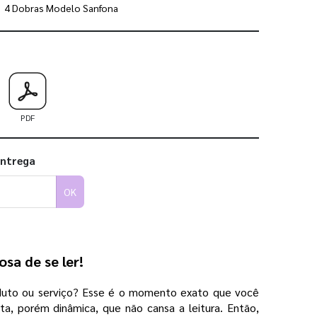
4 Dobras Modelo Sanfona
 utilizar os nossos gabaritos
PDF
entrega
OK
sa de se ler!
oduto ou serviço? Esse é o momento exato que você
a, porém dinâmica, que não cansa a leitura. Então,