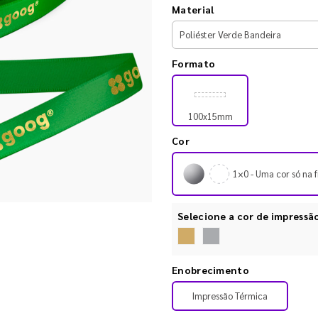
Material
Formato
100x15mm
Cor
1×0 - Uma cor só na f
Selecione a cor de impressã
Enobrecimento
Impressão Térmica