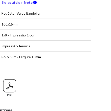
Verifique as condições de entrega
8 dias úteis + frete
Poliéster Verde Bandeira
100x15mm
1x0 - Impressão 1 cor
Impressão Térmica
Rolo 50m - Largura 15mm
 utilizar os nossos gabaritos
PDF
entrega