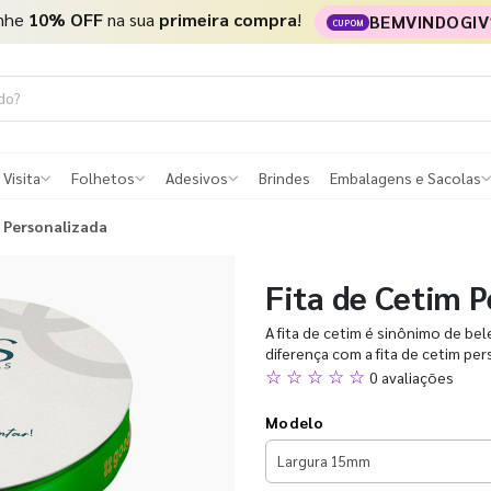
nhe
10% OFF
na sua
primeira compra
!
BEMVINDOGIV
CUPOM
 Visita
Folhetos
Adesivos
Brindes
Embalagens e Sacolas
m Personalizada
Fita de Cetim 
A fita de cetim é sinônimo de bel
diferença com a fita de cetim per
☆ ☆ ☆ ☆ ☆
0 avaliações
Modelo