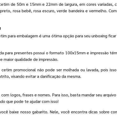
 cetim de 50m e 15mm e 22mm de largura, em cores variadas, co
a, preto, rosa bebê, rosa escuro, verde bandeira e vermelho. Com 
g
e cetim para embalagem é uma ótima opção para seu unboxing ficar
izada para presentes possui o formato 100x15mm e impressão tér
 de maior qualidade de impressão.
e cetim promocional não pode ser molhada ou lavada, pois isso 
atrito, visando evitar a danificação da mesma.
 com logos, frases e nomes. Para isso, basta mandar seu arquivo
do que pode te ajudar com isso!
ocê baixe nosso gabarito. Nele, você encontra dicas sobre com