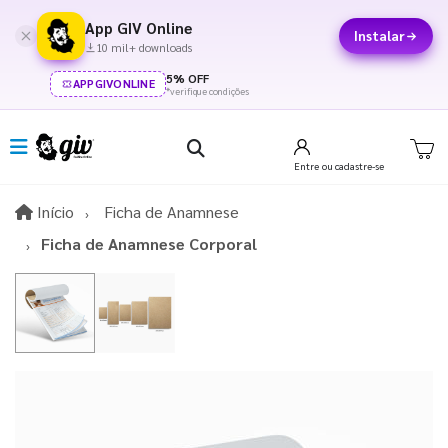
App GIV Online
Instalar
10 mil+ downloads
5% OFF
APPGIVONLINE
*verifique condições
Entre
ou cadastre-se
Início
Início
Ficha de Anamnese
Ficha de Anamnese Corporal