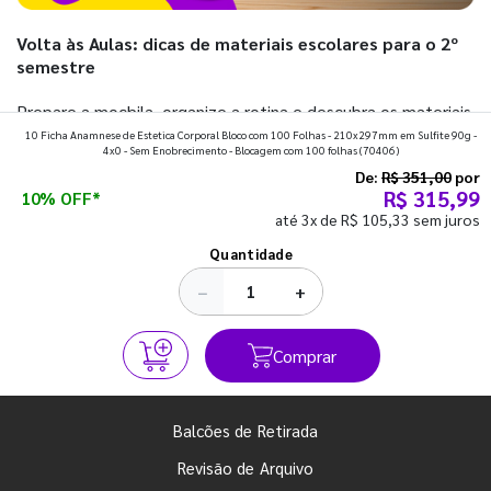
Volta às Aulas: dicas de materiais escolares para o 2º
semestre
Prepare a mochila, organize a rotina e descubra os materiais
10 Ficha Anamnese de Estetica Corporal Bloco com 100 Folhas - 210x297mm em Sulfite 90g -
que fazem toda diferença para começar o segundo
4x0 - Sem Enobrecimento - Blocagem com 100 folhas
(70406)
semestre com o pé direito. Confira!
De:
R$ 351,00
por
R$ 315,99
10% OFF*
até 3x de R$ 105,33 sem juros
Ver todos os posts
Quantidade
−
+
Comprar
Balcões de Retirada
Revisão de Arquivo