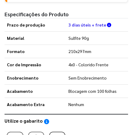
Especificações do Produto
Verifique a
Prazo de produção
3 dias úteis + frete
Material
Sulfite 90g
Formato
210x297mm
Cor de Impressão
4x0 - Colorido Frente
Enobrecimento
Sem Enobrecimento
Acabamento
Blocagem com 100 folhas
Acabamento Extra
Nenhum
Utilize o gabarito
Saiba como utilizar os nossos gabaritos