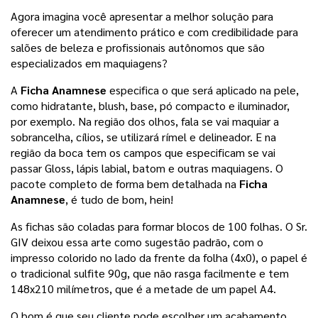
Agora imagina você apresentar a melhor solução para 
oferecer um atendimento prático e com credibilidade para 
salões de beleza e profissionais autônomos que são 
especializados em maquiagens? 
A 
Ficha Anamnese
 especifica o que será aplicado na pele, 
como hidratante, blush, base, pó compacto e iluminador, 
por exemplo. Na região dos olhos, fala se vai maquiar a 
sobrancelha, cílios, se utilizará rímel e delineador. E na 
região da boca tem os campos que especificam se vai 
passar Gloss, lápis labial, batom e outras maquiagens. O 
pacote completo de forma bem detalhada na 
Ficha 
Anamnese
, é tudo de bom, hein! 
As fichas são coladas para formar blocos de 100 folhas. O Sr. 
GIV deixou essa arte como sugestão padrão, com o 
impresso colorido no lado da frente da folha (4x0), o papel é 
o tradicional sulfite 90g, que não rasga facilmente e tem 
148x210 milímetros, que é a metade de um papel A4. 
O bom é que seu cliente pode escolher um acabamento 