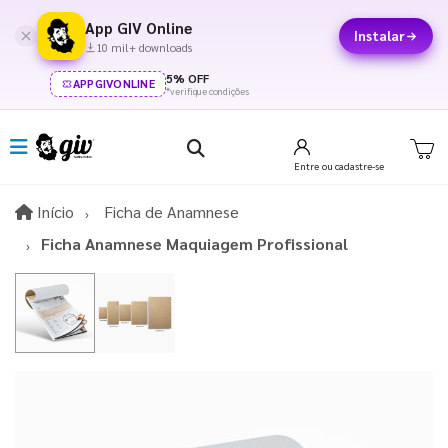
App GIV Online
Instalar
10 mil+ downloads
5% OFF
APPGIVONLINE
*verifique condições
Entre
ou cadastre-se
Início
Início
Ficha de Anamnese
Ficha Anamnese Maquiagem Profissional