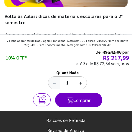
Volta às Aulas: dicas de materiais escolares para o 2º
semestre
Prepare a mochila, organize a rotina e descubra os materiais
2 Ficha Anamnese de Maquiagem Profissional Bloco com 100 Folhas - 210x297mm em Sulfite
que fazem toda diferença para começar o segundo
90g - 4x0 - Sem Enobrecimento - Blocagem com 100 folhas
(70428)
semestre com o pé direito. Confira!
De:
R$ 242,00
por
R$ 217,99
10% OFF*
até 3x de R$ 72,66 sem juros
Ver todos os posts
Quantidade
−
+
Comprar
Balcões de Retirada
Revisão de Arquivo