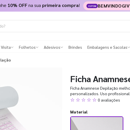
nhe
10% OFF
na sua
primeira compra
!
BEMVINDOGIV
CUPOM
 Visita
Folhetos
Adesivos
Brindes
Embalagens e Sacolas
ilação
Ficha Anamnes
Ficha Anamnese Depilação melhor
personalizados. Uso profissional.
☆ ☆ ☆ ☆ ☆
0 avaliações
Material