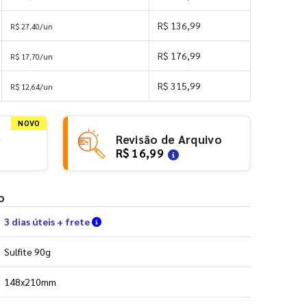
R$ 136,99
R$ 27,40/un
R$ 176,99
R$ 17,70/un
R$ 315,99
R$ 12,64/un
NOVO
e
Revisão de Arquivo
R$ 16,99
o
Verifique as condições de entrega
3 dias úteis + frete
Sulfite 90g
148x210mm