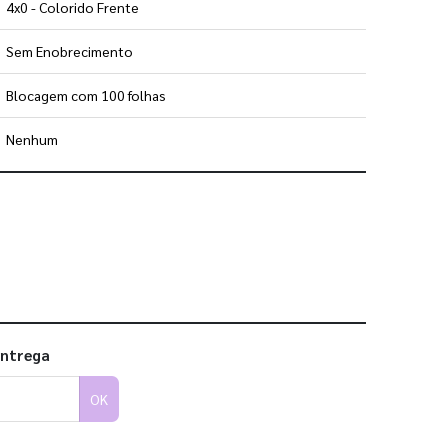
4x0 - Colorido Frente
Sem Enobrecimento
Blocagem com 100 folhas
Nenhum
 utilizar os nossos gabaritos
entrega
OK