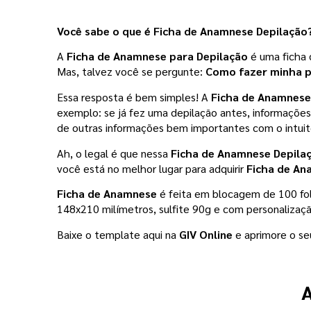
Você sabe o que é Ficha de Anamnese Depilação? 
A 
Ficha de Anamnese para Depilação
 é uma ficha 
Mas, talvez você se pergunte:
Como fazer minha p
Essa resposta é bem simples! A 
Ficha de Anamnese 
exemplo: se já fez uma depilação antes, informações
de outras informações bem importantes com o intui
Ah, o legal é que nessa 
Ficha de Anamnese Depila
você está no melhor lugar para adquirir
 Ficha de An
Ficha de Anamnese 
é feita em blocagem de 100 fo
148x210 milímetros, sulfite 90g e com personalização
Baixe o template aqui na 
GIV Online
 e aprimore o s
A