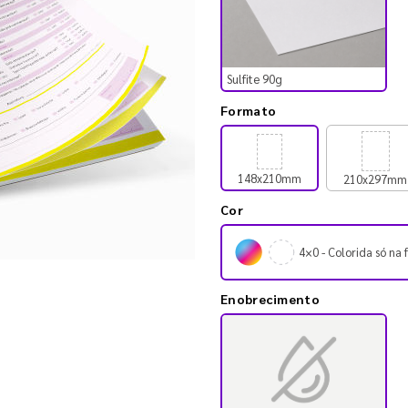
Sulfite 90g
Formato
148x210mm
210x297mm
Cor
4×0 - Colorida só na 
Enobrecimento