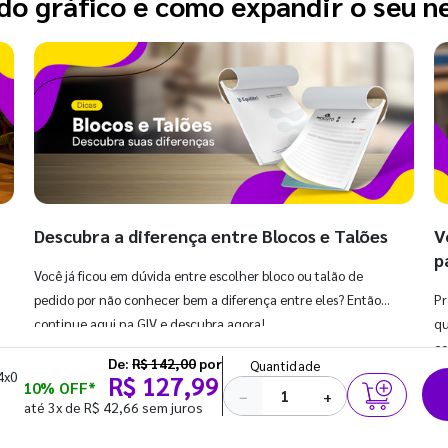
o gráfico e como expandir o seu n
Descubra a diferença entre Blocos e Talões
V
p
Você já ficou em dúvida entre escolher bloco ou talão de
pedido por não conhecer bem a diferença entre eles? Então,
Pr
continue aqui na GIV e descubra agora!
qu
co
De:
R$ 142,00
por
Quantidade
4x0
R$ 127,99
10% OFF*
−
+
até 3x de R$ 42,66 sem juros