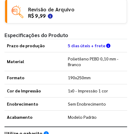
Revisão de Arquivo
R$ 9,99
Especificações do Produto
Verifique a
Prazo de produção
5 dias úteis + frete
Polietileno PEBD 0,10 mm -
Material
Branco
Formato
190x250mm
Cor de Impressão
1x0 - Impressão 1 cor
Enobrecimento
Sem Enobrecimento
Acabamento
Modelo Padrão
Utilize o gabarito
Saiba como utilizar os nossos gabaritos