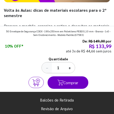
Volta às Aulas: dicas de materiais escolares para o 2º
semestre
Prepare a mochila, organize a rotina e descubra os materiais
50 Envelope de Segurança COEX - 190x250mm em Polietileno PEBD 0,10 mm - Branco - 1x0 -
que fazem toda diferença para começar o segundo
Sem Enobrecimento - Modelo Padrão
(67583)
semestre com o pé direito. Confira!
De:
R$ 149,00
por
R$ 133,99
10% OFF*
até 3x de R$ 44,66 sem juros
Ver todos os posts
Quantidade
−
+
Comprar
Balcões de Retirada
Revisão de Arquivo