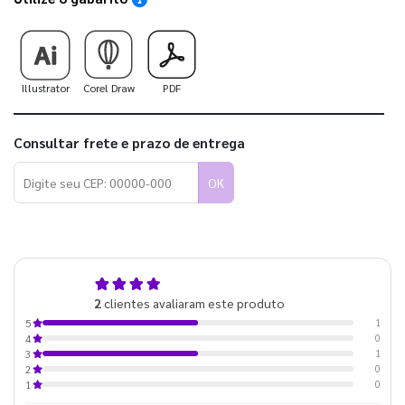
Illustrator
Corel Draw
PDF
Consultar frete e prazo de entrega
OK
4,0
2
clientes avaliaram este produto
de 5
1
5
0
4
1
3
0
2
0
1