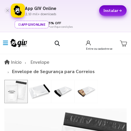
App GIV Online
Instalar
10 mil+ downloads
5% OFF
APPGIVONLINE
*verifique condições
Entre
ou cadastre-se
Início
Início
Envelope
Envelope de Segurança para Correios