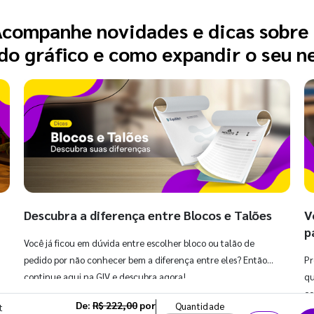
companhe novidades e dicas sobre
o gráfico e como expandir o seu n
Descubra a diferença entre Blocos e Talões
V
p
Você já ficou em dúvida entre escolher bloco ou talão de
pedido por não conhecer bem a diferença entre eles? Então,
Pr
continue aqui na GIV e descubra agora!
qu
co
De:
R$ 222,00
por
Quantidade
t