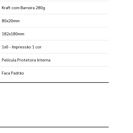
Kraft com Barreira 280g
80x20mm
182x180mm
1x0 - Impressão 1 cor
Película Protetora Interna
Faca Padrão
 utilizar os nossos gabaritos