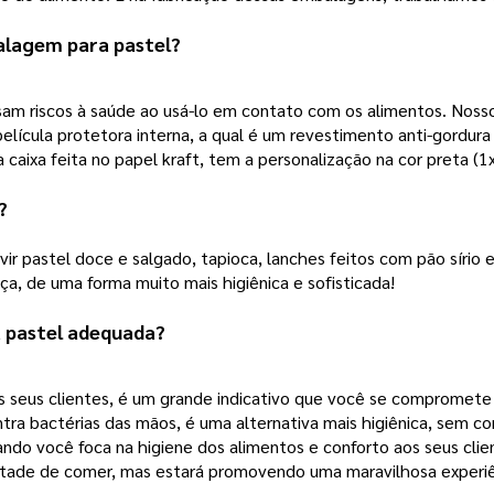
alagem para pastel?
sam riscos à saúde ao usá-lo em contato com os alimentos. Noss
lícula protetora interna, a qual é um revestimento anti-gordura
 a caixa feita no papel kraft, tem a personalização na cor preta (
? 
r pastel doce e salgado, tapioca, lanches feitos com pão sírio 
a, de uma forma muito mais higiênica e sofisticada! 
 pastel adequada? 
os seus clientes, é um grande indicativo que você se compromete
 bactérias das mãos, é uma alternativa mais higiênica, sem cont
do você foca na higiene dos alimentos e conforto aos seus clien
tade de comer, mas estará promovendo uma maravilhosa experiênc