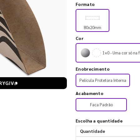
Formato
80x20mm
Cor
1×0 - Uma cor só na f
Enobrecimento
Película Protetora Interna
RYGIV
Acabamento
Faca Padrão
Escolha a quantidade
Quantidade