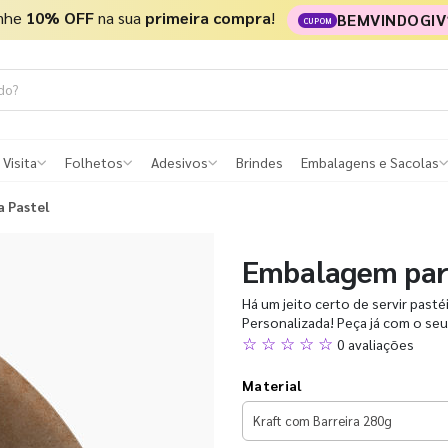
nhe
10% OFF
na sua
primeira compra
!
BEMVINDOGIV
CUPOM
 Visita
Folhetos
Adesivos
Brindes
Embalagens e Sacolas
 Pastel
Embalagem par
Há um jeito certo de servir pasté
Personalizada! Peça já com o seu
☆ ☆ ☆ ☆ ☆
0 avaliações
Material