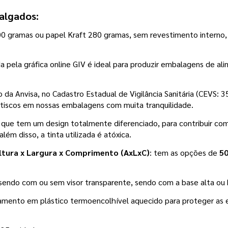
algados:
300 gramas ou papel Kraft 280 gramas, sem revestimento interno, 
da pela gráfica online GIV é ideal para produzir embalagens de ali
da Anvisa, no Cadastro Estadual de Vigilância Sanitária (CEVS: 
etiscos em nossas embalagens com muita tranquilidade. 
 que tem um design totalmente diferenciado, para contribuir com 
lém disso, a tinta utilizada é atóxica. 
tura x Largura x Comprimento (AxLxC)
: tem as opções de 
5
, sendo com ou sem visor transparente, sendo com a base alta ou 
namento em plástico termoencolhível aquecido para proteger as 