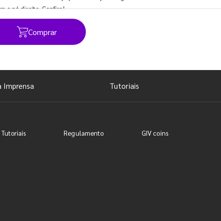
m o pé direito. Confira!
Comprar
Ver todos os posts
a Imprensa
Tutoriais
 Tutoriais
Regulamento
GIV coins