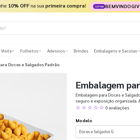
nhe
10% OFF
na sua
primeira compra
!
BEMVINDOGIV
CUPOM
 Visita
Folhetos
Adesivos
Brindes
Embalagens e Sacolas
ara Doces e Salgados Padrão
Embalagem par
Embalagem para Doces e Salgados
seguro e exposição organizada. 
☆ ☆ ☆ ☆ ☆
0 avaliações
Modelo