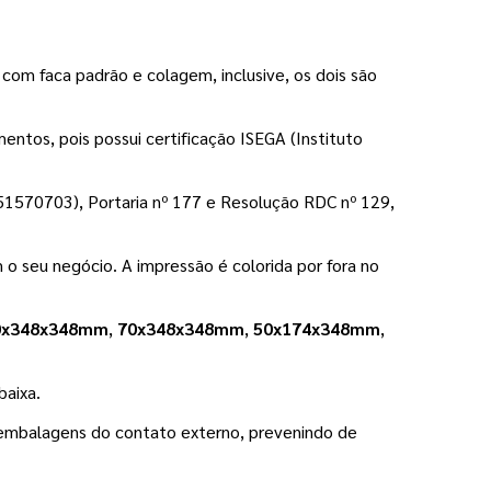
com faca padrão e colagem, inclusive, os dois são 
mentos, pois possui certificação ISEGA (Instituto 
351570703), Portaria nº 177 e Resolução RDC nº 129, 
o seu negócio. A impressão é colorida por fora no 
0x348x348mm
,
 70x348x348mm
,
 50x174x348mm
,
baixa.
embalagens do contato externo, prevenindo de 