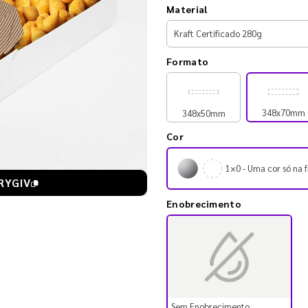
Material
Formato
348x70mm
348x50mm
Cor
1×0 - Uma cor só na f
RYGIV
Enobrecimento
Sem Enobrecimento