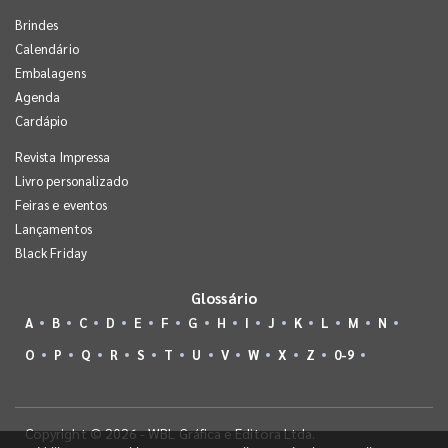
Brindes
Calendário
Embalagens
Agenda
Cardápio
Revista Impressa
Livro personalizado
Feiras e eventos
Lançamentos
Black Friday
Glossário
A
B
C
D
E
F
G
H
I
J
K
L
M
N
O
P
Q
R
S
T
U
V
W
X
Z
0-9
Copyright © 2026 - WBL Gráfica e Editora Ltda.