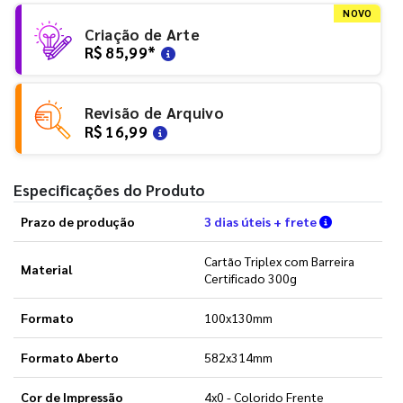
NOVO
Criação de Arte
R$ 85,99
*
Revisão de Arquivo
R$ 16,99
Especificações do Produto
Verifique a
Prazo de produção
3 dias úteis + frete
Cartão Triplex com Barreira
Material
Certificado 300g
Formato
100x130mm
Formato Aberto
582x314mm
Cor de Impressão
4x0 - Colorido Frente