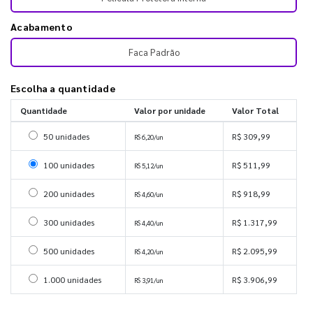
Acabamento
Faca Padrão
Escolha a quantidade
Quantidade
Valor por unidade
Valor Total
Selecionar 50 unidades
50 unidades
R$ 309,99
R$ 6,20/un
Selecionar 100 unidades
100 unidades
R$ 511,99
R$ 5,12/un
Selecionar 200 unidades
200 unidades
R$ 918,99
R$ 4,60/un
Selecionar 300 unidades
300 unidades
R$ 1.317,99
R$ 4,40/un
Selecionar 500 unidades
500 unidades
R$ 2.095,99
R$ 4,20/un
Selecionar 1000 unidades
1.000 unidades
R$ 3.906,99
R$ 3,91/un