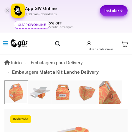
App GIV Online
Instalar
10 mil+ downloads
5% OFF
APPGIVONLINE
*verifique condições
Entre
ou cadastre-se
Início
Início
Embalagem para Delivery
Embalagem Maleta Kit Lanche Delivery
15%OFF