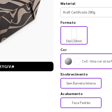
Material
Formato
56x120mm
Cor
1×0 - Uma cor só na f
RYGIV
Enobrecimento
Sem Barreira Interna
Acabamento
Faca Padrão