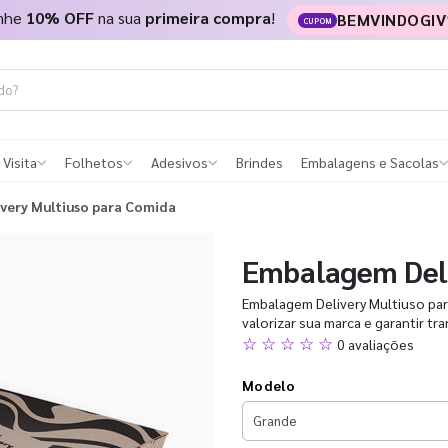
nhe
10% OFF
na sua
primeira compra
!
BEMVINDOGIV
CUPOM
 Visita
Folhetos
Adesivos
Brindes
Embalagens e Sacolas
very Multiuso para Comida
Embalagem Deli
Embalagem Delivery Multiuso para
valorizar sua marca e garantir tr
☆ ☆ ☆ ☆ ☆
0 avaliações
Modelo