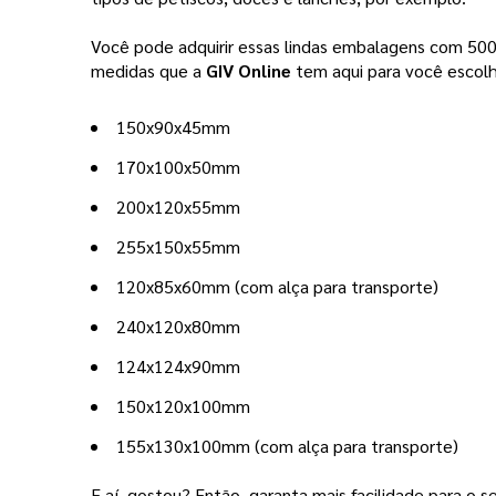
Você pode adquirir essas lindas embalagens com 500, 
medidas que a 
GIV Online 
tem aqui para você escolh
150x90x45mm
170x100x50mm
200x120x55mm
255x150x55mm
120x85x60mm (com alça para transporte) 
240x120x80mm
124x124x90mm
150x120x100mm
155x130x100mm (com alça para transporte)
E aí, gostou? Então, garanta mais facilidade para o s