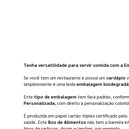
Tenha versatilidade para servir comida com a E
Se você tem um restaurante e possui um 
cardápio 
v
simplesmente é uma linda 
embalagem biodegradáv
Este 
tipo de embalagem 
tem faca padrão, conform
Personalizada
, com direito à personalização colori
É produzida em papel cartão triplex certificado pelo 
saúde. Este 
Box de Alimentos
 não tem a barreira i
tipos de petiscos, doces e lanches, por exemplo.