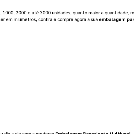
1000, 2000 e até 3000 unidades, quanto maior a quantidade, mais 
er em milímetros, confira e compre agora a sua 
embalagem par
eu dia a dia com a moderna 
Embalagem Basculante
Multiuso!