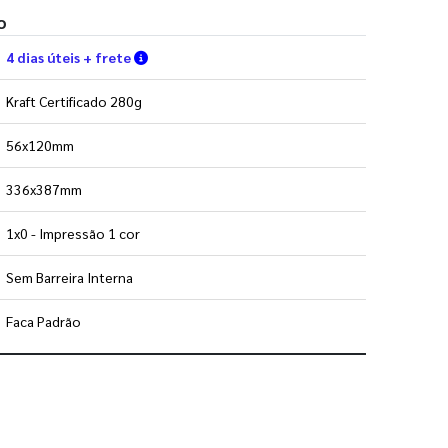
o
Verifique as condições de entrega
4 dias úteis + frete
Kraft Certificado 280g
56x120mm
336x387mm
1x0 - Impressão 1 cor
Sem Barreira Interna
Faca Padrão
 utilizar os nossos gabaritos