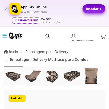
App GIV Online
Instalar
10 mil+ downloads
5% OFF
APPGIVONLINE
*verifique condições
Entre
ou cadastre-se
Início
Início
Embalagem para Delivery
Embalagem Delivery Multiuso para Comida
15%OFF