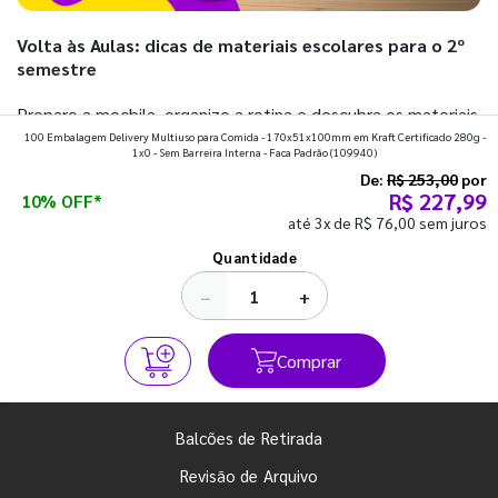
Volta às Aulas: dicas de materiais escolares para o 2º
semestre
Prepare a mochila, organize a rotina e descubra os materiais
100 Embalagem Delivery Multiuso para Comida - 170x51x100mm em Kraft Certificado 280g -
que fazem toda diferença para começar o segundo
1x0 - Sem Barreira Interna - Faca Padrão
(109940)
semestre com o pé direito. Confira!
De:
R$ 253,00
por
R$ 227,99
10% OFF*
até 3x de R$ 76,00 sem juros
Ver todos os posts
Quantidade
−
+
Comprar
Balcões de Retirada
Revisão de Arquivo