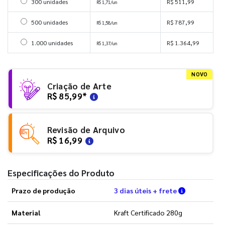
Selecionar 300 unidades
300 unidades
R$ 511,99
R$ 1,71/un
Selecionar 500 unidades
500 unidades
R$ 787,99
R$ 1,58/un
Selecionar 1000 unidades
1.000 unidades
R$ 1.364,99
R$ 1,37/un
NOVO
Criação de Arte
R$ 85,99
*
Revisão de Arquivo
R$ 16,99
Especificações do Produto
Verifique a
Prazo de produção
3 dias úteis + frete
Material
Kraft Certificado 280g