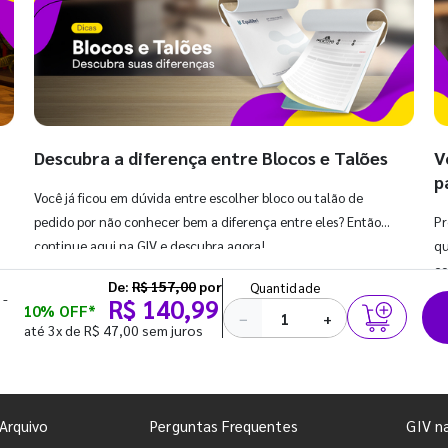
Descubra a diferença entre Blocos e Talões
V
p
Você já ficou em dúvida entre escolher bloco ou talão de
pedido por não conhecer bem a diferença entre eles? Então,
Pr
continue aqui na GIV e descubra agora!
qu
co
De:
R$ 157,00
por
Quantidade
 -
R$ 140,99
10% OFF*
−
+
até 3x de R$ 47,00 sem juros
Arquivo
Perguntas Frequentes
GIV n