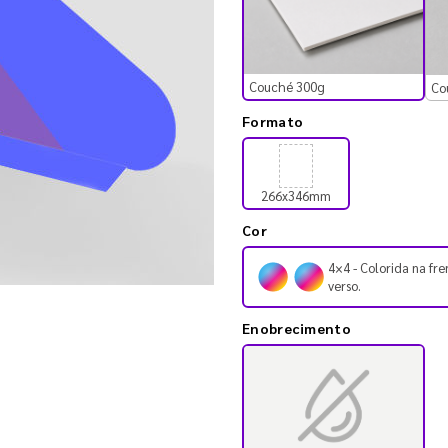
Couché 300g
Co
Formato
266x346mm
Cor
4×4 - Colorida na fre
verso.
Enobrecimento