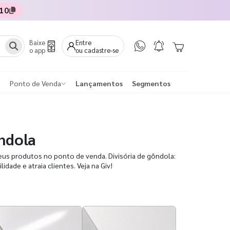
10
Baixe
Entre
o app
ou cadastre-se
Ponto de Venda
Lançamentos
Segmentos
ôndola
eus produtos no ponto de venda. Divisória de gôndola:
idade e atraia clientes. Veja na Giv!