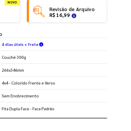
NOVO
e
Revisão de Arquivo
R$ 16,99
o
Verifique as condições de entrega
4 dias úteis + frete
Couché 300g
266x346mm
4x4 - Colorido Frente e Verso
Sem Enobrecimento
Fita Dupla Face - Faca Padrão
 utilizar os nossos gabaritos