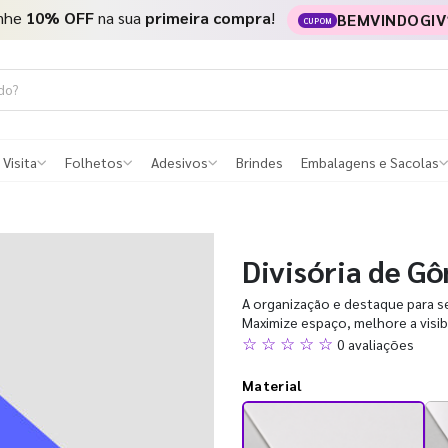
nhe
10% OFF
na sua
primeira compra
!
BEMVINDOGIV
CUPOM
 Visita
Folhetos
Adesivos
Brindes
Embalagens e Sacolas
Divisória de G
A organização e destaque para s
Maximize espaço, melhore a visibil
☆ ☆ ☆ ☆ ☆
0 avaliações
Material