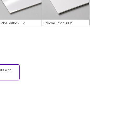
uché Brilho 250g
Couché Fosco 300g
nte e no