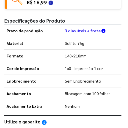
R$ 16,99
Especificações do Produto
Verifique a
Prazo de produção
3 dias úteis + frete
Material
Sulfite 75g
Formato
148x210mm
Cor de Impressão
1x0 - Impressão 1 cor
Enobrecimento
Sem Enobrecimento
Acabamento
Blocagem com 100 folhas
Acabamento Extra
Nenhum
Utilize o gabarito
Saiba como utilizar os nossos gabaritos