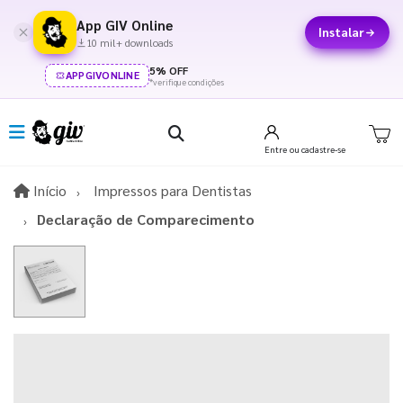
App GIV Online
Instalar
10 mil+ downloads
5% OFF
APPGIVONLINE
*verifique condições
Entre
ou cadastre-se
Início
Início
Impressos para Dentistas
Declaração de Comparecimento