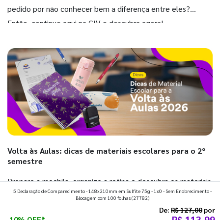
pedido por não conhecer bem a diferença entre eles?
Então, continue aqui na GIV e descubra agora!
Volta às Aulas: dicas de materiais escolares para o 2º
semestre
Prepare a mochila, organize a rotina e descubra os materiais
5 Declaração de Comparecimento - 148x210mm em Sulfite 75g - 1x0 - Sem Enobrecimento -
que fazem toda diferença para começar o segundo
Blocagem com 100 folhas
(27782)
semestre com o pé direito. Confira!
De:
R$ 127,00
por
R$ 113,99
10% OFF*