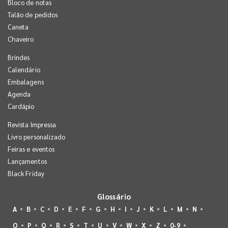
Bloco de notas
Talão de pedidos
Caneta
Chaveiro
Brindes
Calendário
Embalagens
Agenda
Cardápio
Revista Impressa
Livro personalizado
Feiras e eventos
Lançamentos
Black Friday
Glossário
A
B
C
D
E
F
G
H
I
J
K
L
M
N
O
P
Q
R
S
T
U
V
W
X
Z
0-9