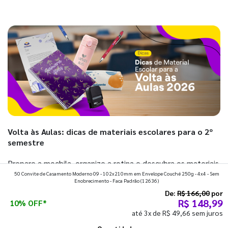
Volta às Aulas: dicas de materiais escolares para o 2º
semestre
Prepare a mochila, organize a rotina e descubra os materiais
50 Convite de Casamento Moderno 09 - 102x210mm em Envelope Couché 250g - 4x4 - Sem
que fazem toda diferença para começar o segundo
Enobrecimento - Faca Padrão
(12636)
semestre com o pé direito. Confira!
De:
R$ 166,00
por
R$ 148,99
10% OFF*
até 3x de R$ 49,66 sem juros
Ver todos os posts