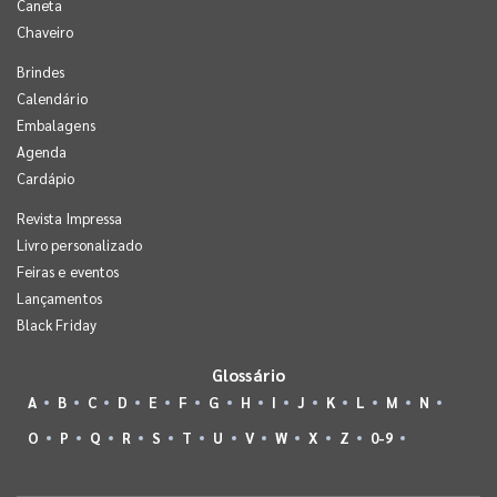
Caneta
Chaveiro
Brindes
Calendário
Embalagens
Agenda
Cardápio
Revista Impressa
Livro personalizado
Feiras e eventos
Lançamentos
Black Friday
Glossário
A
B
C
D
E
F
G
H
I
J
K
L
M
N
O
P
Q
R
S
T
U
V
W
X
Z
0-9