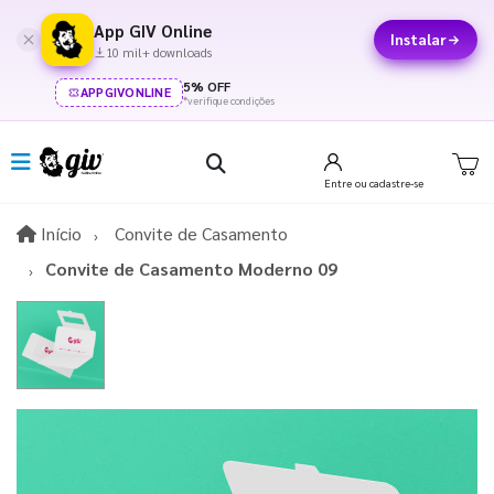
App GIV Online
Instalar
10 mil+ downloads
5% OFF
APPGIVONLINE
*verifique condições
Entre
ou cadastre-se
Início
Início
Convite de Casamento
Convite de Casamento Moderno 09