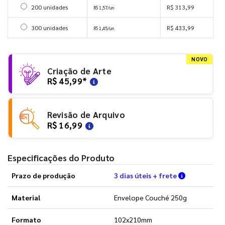
Selecionar 200 unidades
200 unidades
R$ 313,99
R$ 1,57/un
Selecionar 300 unidades
300 unidades
R$ 433,99
R$ 1,45/un
NOVO
Criação de Arte
R$ 45,99
*
Revisão de Arquivo
R$ 16,99
Especificações do Produto
Verifique a
Prazo de produção
3 dias úteis + frete
Material
Envelope Couché 250g
Formato
102x210mm