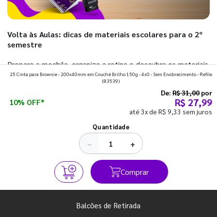
Volta às Aulas: dicas de materiais escolares para o 2º
semestre
Prepare a mochila, organize a rotina e descubra os materiais
25 Cinta para Brownie - 200x40mm em Couché Brilho 150g - 4x0 - Sem Enobrecimento - Refile
que fazem toda diferença para começar o segundo
(83539)
semestre com o pé direito. Confira!
De:
R$ 31,00
por
R$ 27,99
10% OFF*
até 3x de R$ 9,33 sem juros
Ver todos os posts
Quantidade
−
+
Comprar
Balcões de Retirada