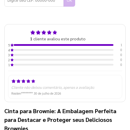
OK
5,0
1
cliente avaliou este produto
de 5
1
5
0
4
0
3
0
2
0
1
Cliente não deixou comentário, apenas a avaliação
Rosilen********
30 de julho de 2026
Cinta para Brownie
: A Embalagem Perfeita
para Destacar e Proteger seus Deliciosos
Brownies