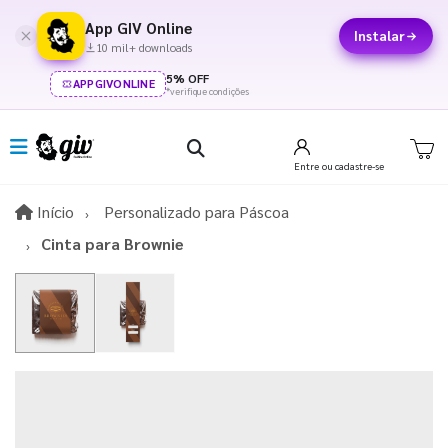
App GIV Online
Instalar
10 mil+ downloads
5% OFF
APPGIVONLINE
*verifique condições
Entre
ou cadastre-se
Início
Início
Personalizado para Páscoa​
Cinta para Brownie