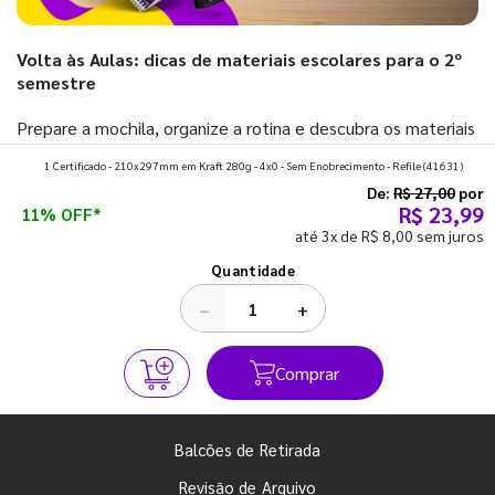
Volta às Aulas: dicas de materiais escolares para o 2º
semestre
Prepare a mochila, organize a rotina e descubra os materiais
que fazem toda diferença para começar o segundo
1 Certificado - 210x297mm em Kraft 280g - 4x0 - Sem Enobrecimento - Refile
(41631)
semestre com o pé direito. Confira!
De:
R$ 27,00
por
R$ 23,99
11% OFF*
até 3x de R$ 8,00 sem juros
Ver todos os posts
Quantidade
−
+
Comprar
Balcões de Retirada
Revisão de Arquivo