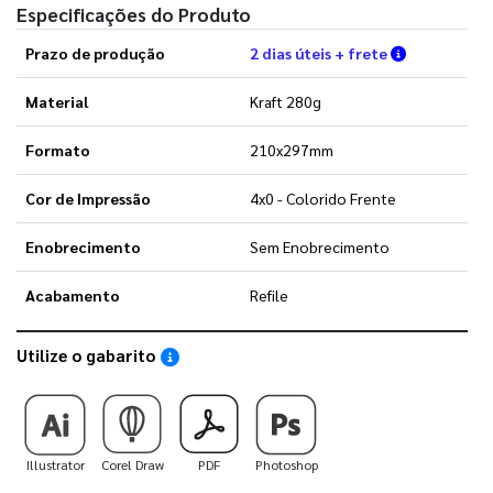
Especificações do Produto
Verifique a
Prazo de produção
2 dias úteis + frete
Material
Kraft 280g
Formato
210x297mm
Cor de Impressão
4x0 - Colorido Frente
Enobrecimento
Sem Enobrecimento
Acabamento
Refile
Utilize o gabarito
Saiba como utilizar os nossos gabaritos
Illustrator
Corel Draw
PDF
Photoshop