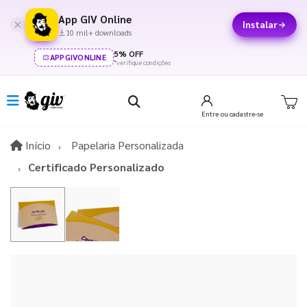
App GIV Online
Instalar
10 mil+ downloads
5% OFF
APPGIVONLINE
*verifique condições
Entre
ou cadastre-se
Início
Início
Papelaria Personalizada
Certificado Personalizado