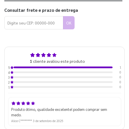
Consultar frete e prazo de entrega
OK
5,0
1
cliente avaliou este produto
de 5
1
5
0
4
0
3
0
2
0
1
Produto ótimo, qualidade excelente! podem comprar sem
medo.
Alice C********
3 de setembro de 2025