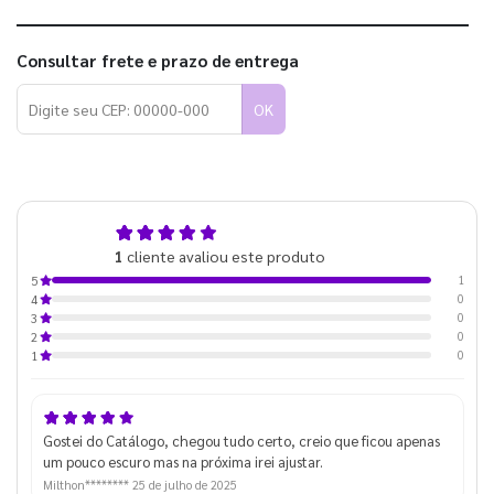
Consultar frete e prazo de entrega
OK
5,0
1
cliente avaliou este produto
de 5
1
5
0
4
0
3
0
2
0
1
Gostei do Catálogo, chegou tudo certo, creio que ficou apenas
um pouco escuro mas na próxima irei ajustar.
Milthon********
25 de julho de 2025