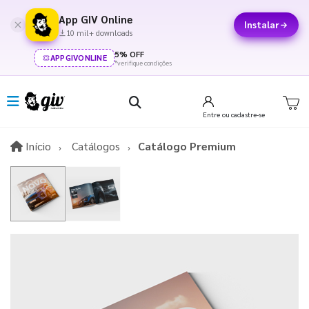
App GIV Online
Instalar
10 mil+ downloads
5% OFF
APPGIVONLINE
*verifique condições
Entre
ou cadastre-se
Início
Início
Catálogos
Catálogo Premium