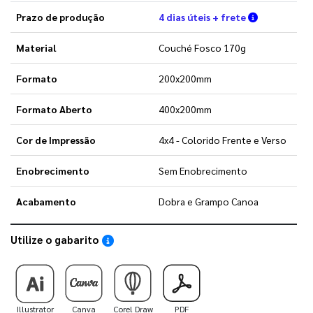
Verifique a
Prazo de produção
4 dias úteis + frete
Material
Couché Fosco 170g
Formato
200x200mm
Formato Aberto
400x200mm
Cor de Impressão
4x4 - Colorido Frente e Verso
Enobrecimento
Sem Enobrecimento
Acabamento
Dobra e Grampo Canoa
Utilize o gabarito
Saiba como utilizar os nossos gabaritos
Illustrator
Canva
Corel Draw
PDF