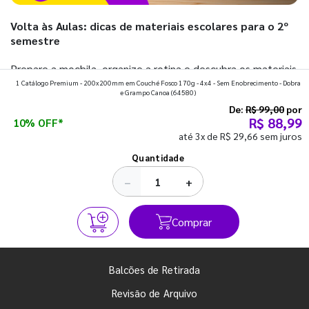
Volta às Aulas: dicas de materiais escolares para o 2º
semestre
Prepare a mochila, organize a rotina e descubra os materiais
1 Catálogo Premium - 200x200mm em Couché Fosco 170g - 4x4 - Sem Enobrecimento - Dobra
que fazem toda diferença para começar o segundo
e Grampo Canoa
(64580)
semestre com o pé direito. Confira!
De:
R$ 99,00
por
R$ 88,99
10% OFF*
até 3x de R$ 29,66 sem juros
Ver todos os posts
Quantidade
−
+
Comprar
Balcões de Retirada
Revisão de Arquivo