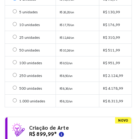
Selecionar 5 unidades
5 unidades
R$ 130,99
R$ 26,20/un
Selecionar 10 unidades
10 unidades
R$ 176,99
R$ 17,70/un
Selecionar 25 unidades
25 unidades
R$ 310,99
R$ 12,44/un
Selecionar 50 unidades
50 unidades
R$ 511,99
R$ 10,24/un
Selecionar 100 unidades
100 unidades
R$ 951,99
R$ 9,52/un
Selecionar 250 unidades
250 unidades
R$ 2.124,99
R$ 8,50/un
Selecionar 500 unidades
500 unidades
R$ 4.178,99
R$ 8,36/un
Selecionar 1000 unidades
1.000 unidades
R$ 8.313,99
R$ 8,32/un
NOVO
Criação de Arte
R$ 899,99
*