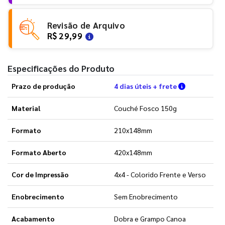
Revisão de Arquivo
R$ 29,99
Especificações do Produto
Verifique a
Prazo de produção
4 dias úteis + frete
Material
Couché Fosco 150g
Formato
210x148mm
Formato Aberto
420x148mm
Cor de Impressão
4x4 - Colorido Frente e Verso
Enobrecimento
Sem Enobrecimento
Acabamento
Dobra e Grampo Canoa