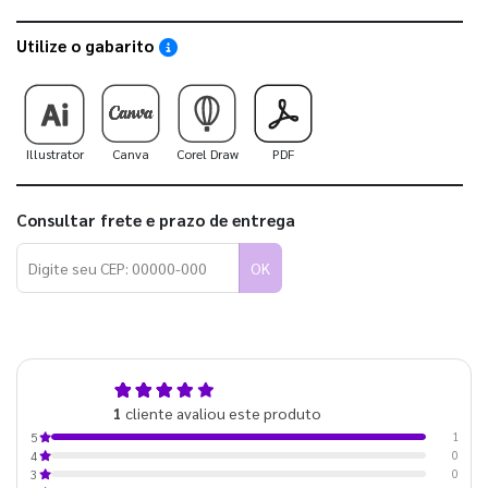
Utilize o gabarito
Saiba como utilizar os nossos gabaritos
Illustrator
Canva
Corel Draw
PDF
Consultar frete e prazo de entrega
OK
5,0
1
cliente avaliou este produto
de 5
1
5
0
4
0
3