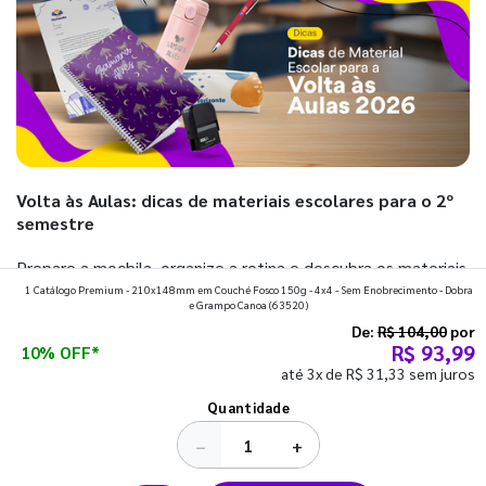
Volta às Aulas: dicas de materiais escolares para o 2º
semestre
Prepare a mochila, organize a rotina e descubra os materiais
1 Catálogo Premium - 210x148mm em Couché Fosco 150g - 4x4 - Sem Enobrecimento - Dobra
que fazem toda diferença para começar o segundo
e Grampo Canoa
(63520)
semestre com o pé direito. Confira!
De:
R$ 104,00
por
R$ 93,99
10% OFF*
até 3x de R$ 31,33 sem juros
Ver todos os posts
Quantidade
−
+