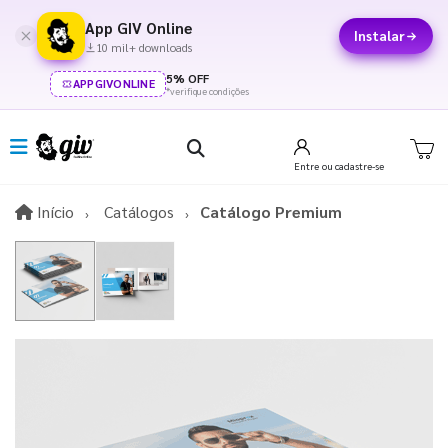
App GIV Online
Instalar
10 mil+ downloads
5% OFF
APPGIVONLINE
*verifique condições
Entre
ou cadastre-se
Início
Início
Catálogos
Catálogo Premium