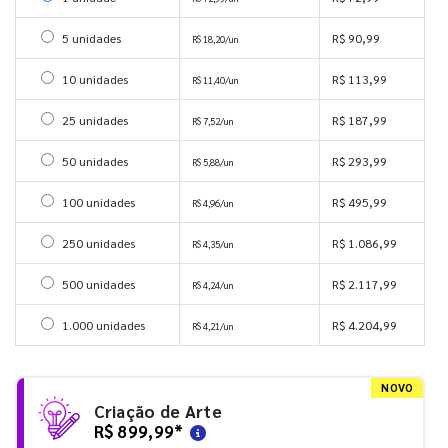
Selecionar 5 unidades
5 unidades
R$ 90,99
R$ 18,20/un
Selecionar 10 unidades
10 unidades
R$ 113,99
R$ 11,40/un
Selecionar 25 unidades
25 unidades
R$ 187,99
R$ 7,52/un
Selecionar 50 unidades
50 unidades
R$ 293,99
R$ 5,88/un
Selecionar 100 unidades
100 unidades
R$ 495,99
R$ 4,96/un
Selecionar 250 unidades
250 unidades
R$ 1.086,99
R$ 4,35/un
Selecionar 500 unidades
500 unidades
R$ 2.117,99
R$ 4,24/un
Selecionar 1000 unidades
1.000 unidades
R$ 4.204,99
R$ 4,21/un
NOVO
Criação de Arte
R$ 899,99
*