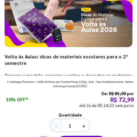
Volta às Aulas: dicas de materiais escolares para o 2º
semestre
Prepare a mochila, organize a rotina e descubra os materiais
1 Catálogo Premium - 148x210mm em Couché Fosco 150g - 4x4 - Sem Enobrecimento - Dobra
que fazem toda diferença para começar o segundo
e Grampo Canoa
(63250)
semestre com o pé direito. Confira!
De:
R$ 81,00
por
R$ 72,99
10% OFF*
até 3x de R$ 24,33 sem juros
Ver todos os posts
Quantidade
−
+