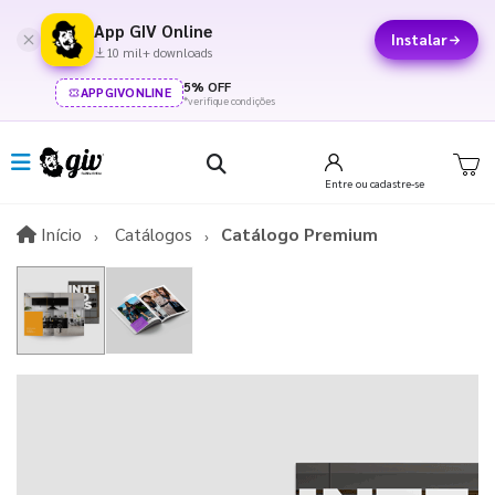
App GIV Online
Instalar
10 mil+ downloads
5% OFF
APPGIVONLINE
*verifique condições
Entre
ou cadastre-se
Início
Início
Catálogos
Catálogo Premium