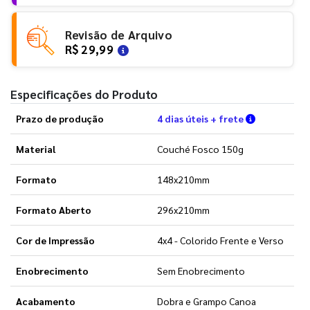
Revisão de Arquivo
R$ 29,99
Especificações do Produto
Verifique a
Prazo de produção
4 dias úteis + frete
Material
Couché Fosco 150g
Formato
148x210mm
Formato Aberto
296x210mm
Cor de Impressão
4x4 - Colorido Frente e Verso
Enobrecimento
Sem Enobrecimento
Acabamento
Dobra e Grampo Canoa