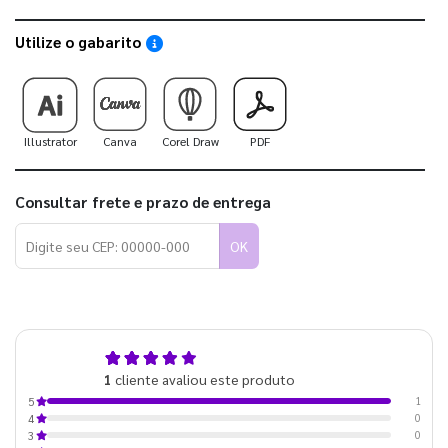
Utilize o gabarito
Saiba como utilizar os nossos gabaritos
Illustrator
Canva
Corel Draw
PDF
Consultar frete e prazo de entrega
OK
5,0
1
cliente avaliou este produto
de 5
1
5
0
4
0
3