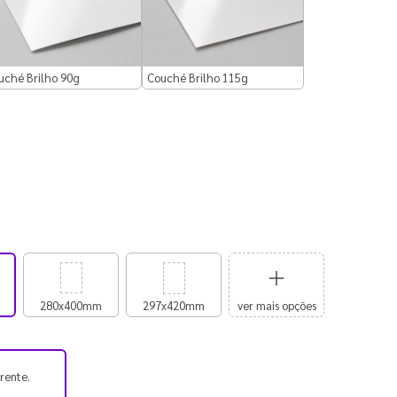
uché Brilho 90g
Couché Brilho 115g
280x400mm
297x420mm
ver mais opções
frente.