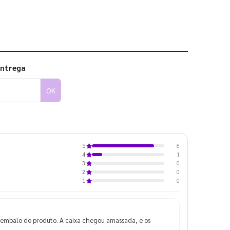
entrega
OK
6
5
1
4
0
3
0
2
0
1
embalo do produto. A caixa chegou amassada, e os