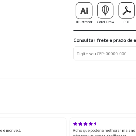
Illustrator
Corel Draw
PDF
Consultar frete e prazo de 
é incrível!!
Acho que poderia melhorar mais no 
pôsteres um pouco danificados.