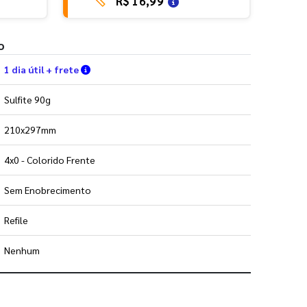
R$ 16,99
o
Verifique as condições de entrega
1 dia útil + frete
Sulfite 90g
210x297mm
4x0 - Colorido Frente
Sem Enobrecimento
Refile
Nenhum
 utilizar os nossos gabaritos