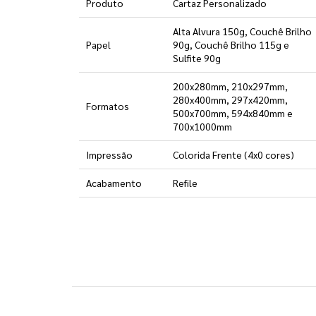
Produto
Cartaz Personalizado
Alta Alvura 150g, Couchê Brilho
Papel
90g, Couchê Brilho 115g e
Sulfite 90g
200x280mm, 210x297mm,
280x400mm, 297x420mm,
Formatos
500x700mm, 594x840mm e
700x1000mm
Impressão
Colorida Frente (4x0 cores)
Acabamento
Refile