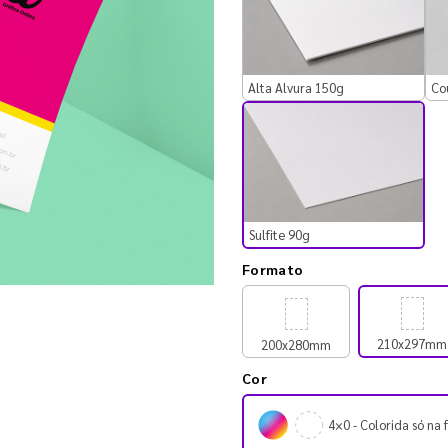
Alta Alvura 150g
Co
Sulfite 90g
Formato
210x297mm
200x280mm
Cor
4×0 - Colorida só na 