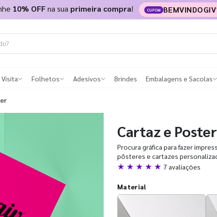
nhe
10% OFF
na sua
primeira compra
!
BEMVINDOGIV
CUPOM
 Visita
Folhetos
Adesivos
Brindes
Embalagens e Sacolas
ter
Cartaz e Poster
Procura gráfica para fazer impres
pôsteres e cartazes personalizad
★ ★ ★ ★ ★
7 avaliações
Material