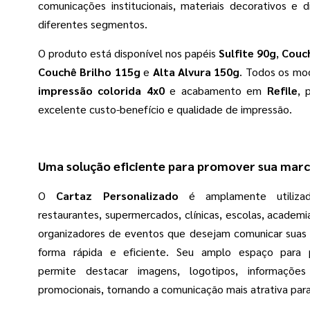
comunicações institucionais, materiais decorativos e 
diferentes segmentos.
O produto está disponível nos papéis
Sulfite 90g
,
Couch
Couchê Brilho 115g
e
Alta Alvura 150g
. Todos os mo
impressão colorida 4x0
e acabamento em
Refile
, 
excelente custo-benefício e qualidade de impressão.
Uma solução eficiente para promover sua mar
O
Cartaz Personalizado
é amplamente utilizad
restaurantes, supermercados, clínicas, escolas, academ
organizadores de eventos que desejam comunicar sua
forma rápida e eficiente. Seu amplo espaço para p
permite destacar imagens, logotipos, informaçõ
promocionais, tornando a comunicação mais atrativa para