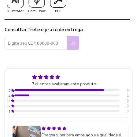
Illustrator
Corel Draw
PDF
Consultar frete e prazo de entrega
OK
4,9
7
clientes avaliaram este produto
de 5
6
5
1
4
0
3
0
2
0
1
Chegou super bem embalado e a qualidade é