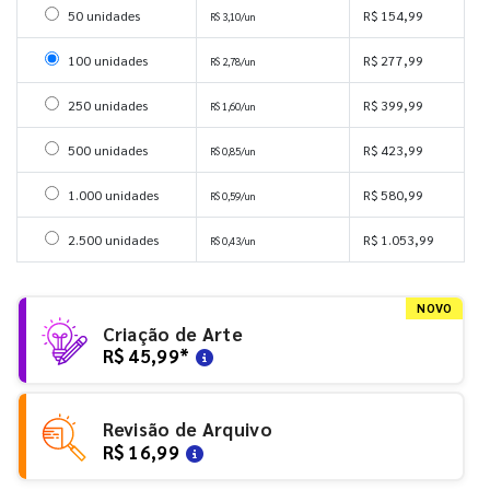
Selecionar 50 unidades
50 unidades
R$ 154,99
R$ 3,10/un
Selecionar 100 unidades
100 unidades
R$ 277,99
R$ 2,78/un
Selecionar 250 unidades
250 unidades
R$ 399,99
R$ 1,60/un
Selecionar 500 unidades
500 unidades
R$ 423,99
R$ 0,85/un
Selecionar 1000 unidades
1.000 unidades
R$ 580,99
R$ 0,59/un
Selecionar 2500 unidades
2.500 unidades
R$ 1.053,99
R$ 0,43/un
NOVO
Criação de Arte
R$ 45,99
*
Revisão de Arquivo
R$ 16,99