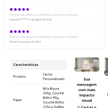
Cliente não deixou comentário, apenas a avaliação
Leandro********
5 de agosto de 2024
Cliente não deixou comentário, apenas a avaliação
Bruno
9 de janeiro de 2024
Características
Cartaz
Produto
Sua
Personalizado
mensagem
Alta Alvura
com mais
150g, Couchê
impacto
Brilho 90g,
Papel
visual
Couchê Brilho
115g e Sulfite
O
Cartaz
é