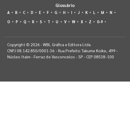
Glossário
A
B
C
D
E
F
G
H
I
J
K
L
M
N
O
P
Q
R
S
T
U
V
W
X
Z
0-9
Copyright © 2026 - WBL Gráfica e Editora Ltda.
CNPJ 08.142.850/0001-36 - Rua Prefeito Takume Koike, 499 -
Núcleo Itaim - Ferraz de Vasconcelos - SP - CEP 08538-100