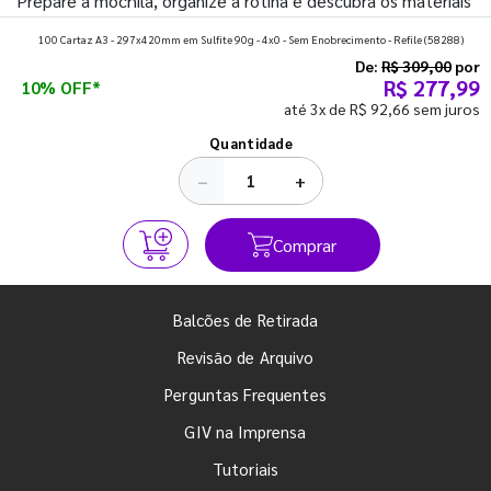
Prepare a mochila, organize a rotina e descubra os materiais
que fazem toda diferença para começar o segundo
100 Cartaz A3 - 297x420mm em Sulfite 90g - 4x0 - Sem Enobrecimento - Refile
(58288)
semestre com o pé direito. Confira!
De:
R$ 309,00
por
R$ 277,99
10% OFF*
até 3x de R$ 92,66 sem juros
Ver todos os posts
Quantidade
−
+
Comprar
Balcões de Retirada
Revisão de Arquivo
Perguntas Frequentes
GIV na Imprensa
Tutoriais