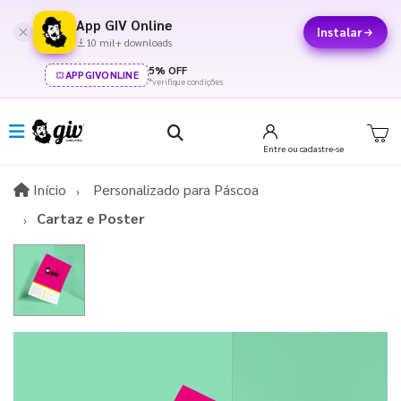
App GIV Online
Instalar
10 mil+ downloads
5% OFF
APPGIVONLINE
*verifique condições
Entre
ou cadastre-se
Início
Início
Personalizado para Páscoa​
Cartaz e Poster