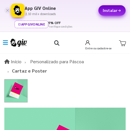
App GIV Online
Instalar
10 mil+ downloads
5% OFF
APPGIVONLINE
*verifique condições
Entre
ou cadastre-se
Início
Início
Personalizado para Páscoa​
Cartaz e Poster