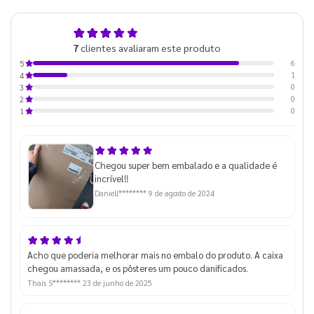
4,9
7
clientes avaliaram este produto
de 5
6
5
1
4
0
3
0
2
0
1
Chegou super bem embalado e a qualidade é
incrível!!
Daniell********
9 de agosto de 2024
Acho que poderia melhorar mais no embalo do produto. A caixa
chegou amassada, e os pôsteres um pouco danificados.
Thais S********
23 de junho de 2025