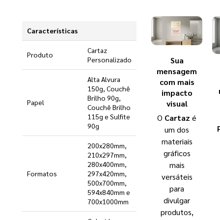
Características
Cartaz
Produto
Sua
Personalizado
mensagem
Alta Alvura
com mais
150g, Couchê
impacto
Brilho 90g,
Papel
visual
Couchê Brilho
115g e Sulfite
O
Cartaz
é
90g
um dos
materiais
200x280mm,
gráficos
210x297mm,
mais
280x400mm,
Formatos
297x420mm,
versáteis
500x700mm,
para
594x840mm e
divulgar
700x1000mm
produtos,