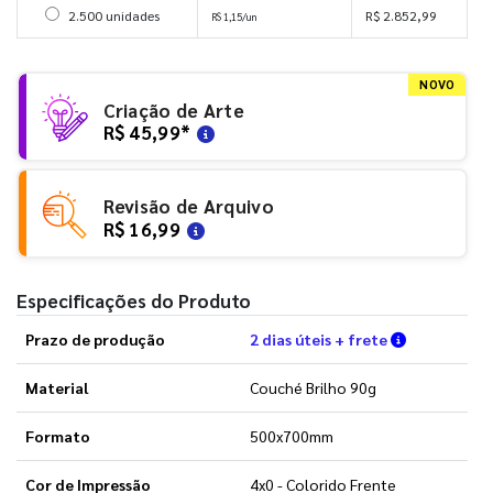
Selecionar 2500 unidades
2.500 unidades
R$ 2.852,99
R$ 1,15/un
NOVO
Criação de Arte
R$ 45,99
*
Revisão de Arquivo
R$ 16,99
Especificações do Produto
Verifique a
Prazo de produção
2 dias úteis + frete
Material
Couché Brilho 90g
Formato
500x700mm
Cor de Impressão
4x0 - Colorido Frente