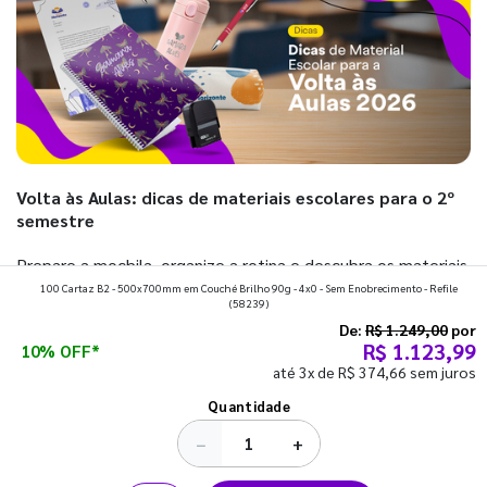
Volta às Aulas: dicas de materiais escolares para o 2º
semestre
Prepare a mochila, organize a rotina e descubra os materiais
100 Cartaz B2 - 500x700mm em Couché Brilho 90g - 4x0 - Sem Enobrecimento - Refile
que fazem toda diferença para começar o segundo
(58239)
semestre com o pé direito. Confira!
De:
R$ 1.249,00
por
R$ 1.123,99
10% OFF*
até 3x de R$ 374,66 sem juros
Ver todos os posts
Quantidade
−
+