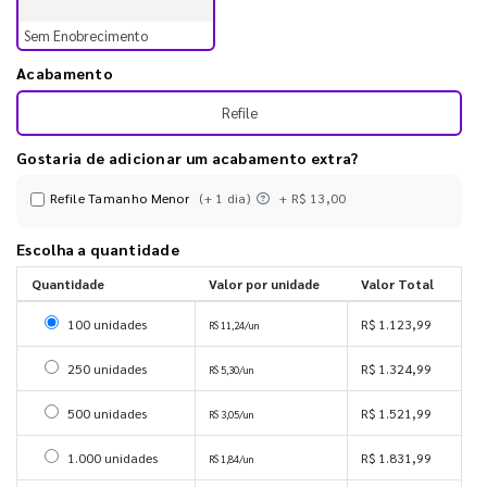
Sem Enobrecimento
Acabamento
Refile
Gostaria de adicionar um acabamento extra?
Refile Tamanho Menor
(+ 1 dia)
+ R$ 13,00
Escolha a quantidade
Quantidade
Valor por unidade
Valor Total
Selecionar 100 unidades
100 unidades
R$ 1.123,99
R$ 11,24/un
Selecionar 250 unidades
250 unidades
R$ 1.324,99
R$ 5,30/un
Selecionar 500 unidades
500 unidades
R$ 1.521,99
R$ 3,05/un
Selecionar 1000 unidades
1.000 unidades
R$ 1.831,99
R$ 1,84/un