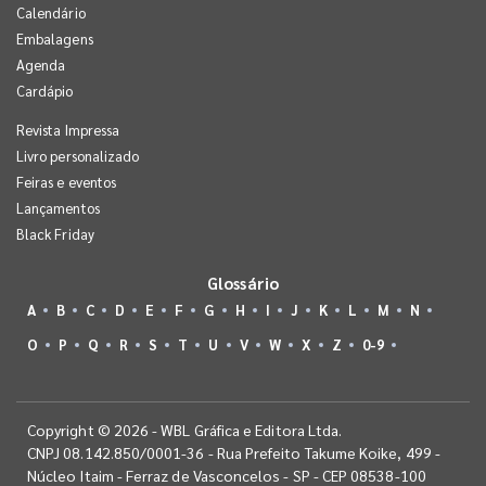
Calendário
Embalagens
Agenda
Cardápio
Revista Impressa
Livro personalizado
Feiras e eventos
Lançamentos
Black Friday
Glossário
A
B
C
D
E
F
G
H
I
J
K
L
M
N
O
P
Q
R
S
T
U
V
W
X
Z
0-9
Copyright © 2026 - WBL Gráfica e Editora Ltda.
CNPJ 08.142.850/0001-36 - Rua Prefeito Takume Koike, 499 -
Núcleo Itaim - Ferraz de Vasconcelos - SP - CEP 08538-100