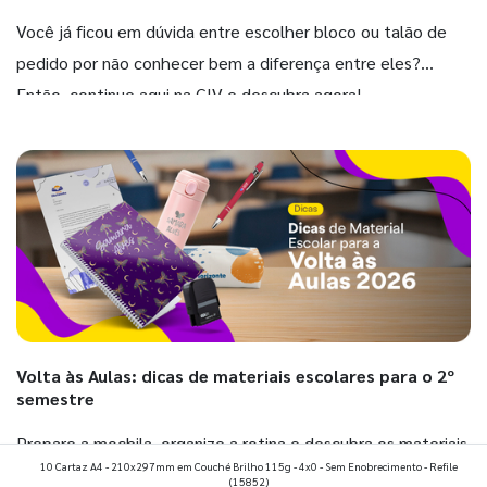
Você já ficou em dúvida entre escolher bloco ou talão de
pedido por não conhecer bem a diferença entre eles?
Então, continue aqui na GIV e descubra agora!
Volta às Aulas: dicas de materiais escolares para o 2º
semestre
Prepare a mochila, organize a rotina e descubra os materiais
10 Cartaz A4 - 210x297mm em Couché Brilho 115g - 4x0 - Sem Enobrecimento - Refile
que fazem toda diferença para começar o segundo
(15852)