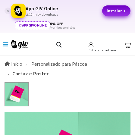
App GIV Online
Instalar
10 mil+ downloads
5% OFF
APPGIVONLINE
*verifique condições
Entre
ou cadastre-se
Início
Início
Personalizado para Páscoa​
Cartaz e Poster