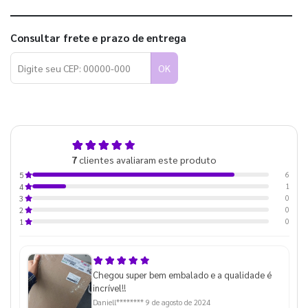
Consultar frete e prazo de entrega
OK
4,9
7
clientes avaliaram este produto
de 5
6
5
1
4
0
3
0
2
0
1
Chegou super bem embalado e a qualidade é
incrível!!
Daniell********
9 de agosto de 2024