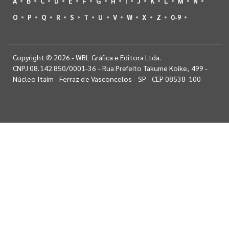
A
B
C
D
E
F
G
H
I
J
K
L
M
N
O
P
Q
R
S
T
U
V
W
X
Z
0-9
Copyright © 2026 - WBL Gráfica e Editora Ltda.
CNPJ 08.142.850/0001-36 - Rua Prefeito Takume Koike, 499 -
Núcleo Itaim - Ferraz de Vasconcelos - SP - CEP 08538-100