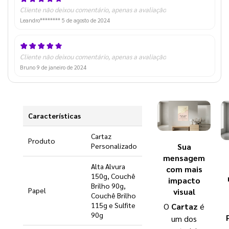
Cliente não deixou comentário, apenas a avaliação
Leandro********
5 de agosto de 2024
Cliente não deixou comentário, apenas a avaliação
Bruno
9 de janeiro de 2024
Características
Cartaz
Produto
Sua
Personalizado
mensagem
Alta Alvura
com mais
150g, Couchê
impacto
Brilho 90g,
Papel
visual
Couchê Brilho
115g e Sulfite
O
Cartaz
é
90g
um dos