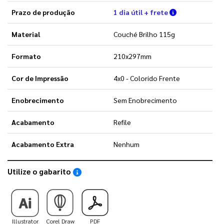
Verifique as 
Prazo de produção
1 dia útil + frete
Material
Couché Brilho 115g
Formato
210x297mm
Cor de Impressão
4x0 - Colorido Frente
Enobrecimento
Sem Enobrecimento
Acabamento
Refile
Acabamento Extra
Nenhum
Utilize o gabarito
Saiba como utilizar os nossos gabaritos
Illustrator
Corel Draw
PDF