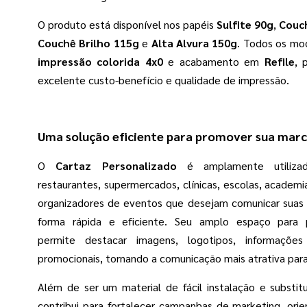
O produto está disponível nos papéis
Sulfite 90g
,
Couch
Couchê Brilho 115g
e
Alta Alvura 150g
. Todos os mo
impressão colorida 4x0
e acabamento em
Refile
, 
excelente custo-benefício e qualidade de impressão.
Uma solução eficiente para promover sua mar
O
Cartaz Personalizado
é amplamente utilizad
restaurantes, supermercados, clínicas, escolas, academ
organizadores de eventos que desejam comunicar sua
forma rápida e eficiente. Seu amplo espaço para p
permite destacar imagens, logotipos, informaçõ
promocionais, tornando a comunicação mais atrativa para
Além de ser um material de fácil instalação e substitu
contribui para fortalecer campanhas de marketing, orie