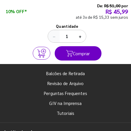
semestre com o pé direito. Confira!
De:
R$ 51,00
por
R$ 45,99
10% OFF*
até 3x de R$ 15,33 sem juros
Ver todos os posts
Quantidade
−
+
Comprar
Balcões de Retirada
Revisão de Arquivo
Perguntas Frequentes
GIV na Imprensa
Tutoriais