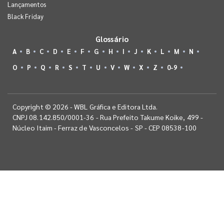
Lançamentos
Black Friday
Glossário
A
B
C
D
E
F
G
H
I
J
K
L
M
N
O
P
Q
R
S
T
U
V
W
X
Z
0-9
Copyright © 2026 - WBL Gráfica e Editora Ltda.
CNPJ 08.142.850/0001-36 - Rua Prefeito Takume Koike, 499 -
Núcleo Itaim - Ferraz de Vasconcelos - SP - CEP 08538-100