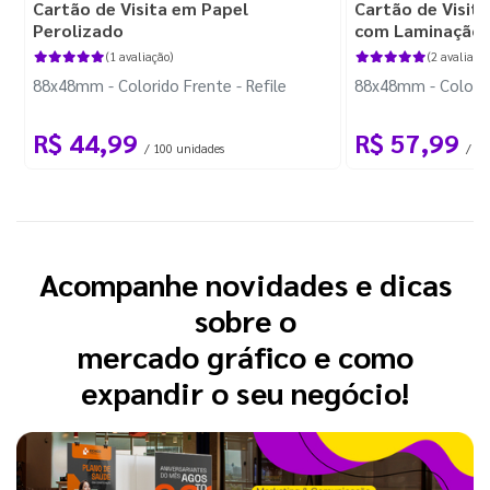
Cartão de Visita em Papel
Cartão de Visit
Perolizado
com Laminação 
(1 avaliação)
(2 avaliaçõe
88x48mm - Colorido Frente - Refile
88x48mm - Colorido
R$ 44,99
R$ 57,99
/ 100 unidades
/ 10
Acompanhe novidades e dicas
sobre o
mercado gráfico e como
expandir o seu negócio!