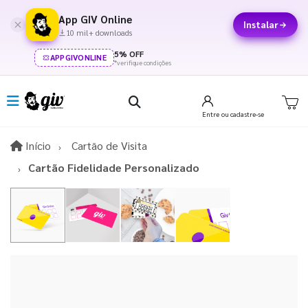
App GIV Online
Instalar
10 mil+ downloads
5% OFF
APPGIVONLINE
*verifique condições
Entre
ou cadastre-se
Início
Início
Cartão de Visita
Cartão Fidelidade Personalizado