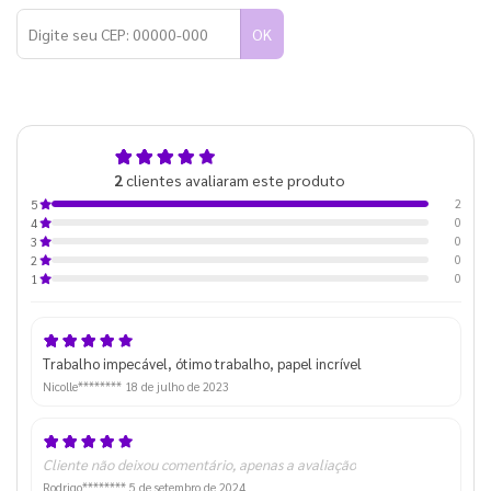
OK
5,0
2
clientes avaliaram este produto
de 5
2
5
0
4
0
3
0
2
0
1
Trabalho impecável, ótimo trabalho, papel incrível
Nicolle********
18 de julho de 2023
Cliente não deixou comentário, apenas a avaliação
Rodrigo********
5 de setembro de 2024