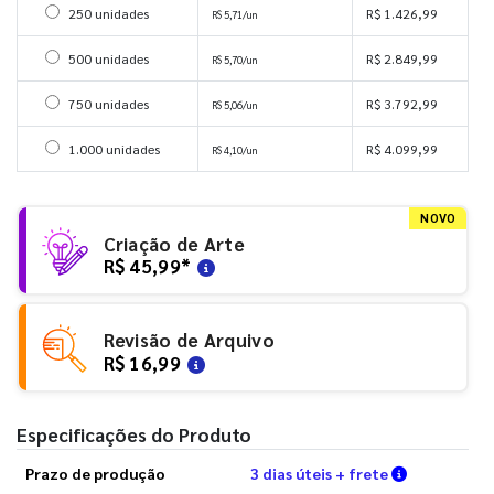
Selecionar 250 unidades
250 unidades
R$ 1.426,99
R$ 5,71/un
Selecionar 500 unidades
500 unidades
R$ 2.849,99
R$ 5,70/un
Selecionar 750 unidades
750 unidades
R$ 3.792,99
R$ 5,06/un
Selecionar 1000 unidades
1.000 unidades
R$ 4.099,99
R$ 4,10/un
NOVO
Criação de Arte
R$ 45,99
*
Revisão de Arquivo
R$ 16,99
Especificações do Produto
Verifique a
Prazo de produção
3 dias úteis + frete