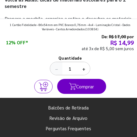
semestre
Prepare a mochila, organize a rotina e descubra os materiais
1 Cartão Fidelidade - 86x54mm em PVC Branco 0,76mm - 4x4 - Laminação Cristal - Dados
que fazem toda diferença para começar o segundo
Variáveis - Cantos Arredondados
(103834)
semestre com o pé direito. Confira!
De:
R$ 17,00
por
R$ 14,99
12% OFF*
até 3x de R$ 5,00 sem juros
Ver todos os posts
Quantidade
−
+
Comprar
Balcões de Retirada
Revisão de Arquivo
Perguntas Frequentes