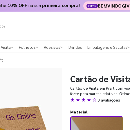
nhe
10% OFF
na sua
primeira compra
!
BEMVINDOGIV
CUPOM
 Visita
Folhetos
Adesivos
Brindes
Embalagens e Sacolas
ft
Cartão de Visit
Cartão de Visita em Kraft com vis
forte para marcas criativas. Ótim
★ ★ ★ ★ ☆
3 avaliações
Material