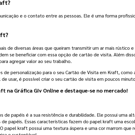
aft?
municação e o contato entre as pessoas. Ele é uma forma profissio
ft?
onais de diversas áreas que queiram transmitir um ar mais rústic
m se beneficiar com essa opção de cartão de visita. Além disso, 
ara agregar valor ao seu trabalho.
es de personalização para o seu Cartão de Visita em Kraft, com
 de usar, é possível criar o seu cartão de visita em poucos minut
ft na Gráfica Giv Online e destaque-se no mercado!
os de papéis é a sua resistência e durabilidade. Ele possui uma al
s de papéis. Essas características fazem do papel kraft uma es
O papel kraft possui uma textura áspera e uma cor marrom que 
ca e sustentável.