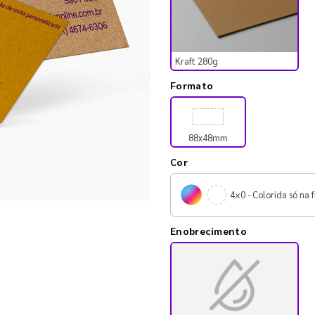
Kraft 280g
Formato
88x48mm
Cor
4×0 - Colorida só na f
Enobrecimento