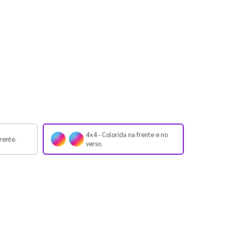
4×4 - Colorida na frente e no
rente.
verso.