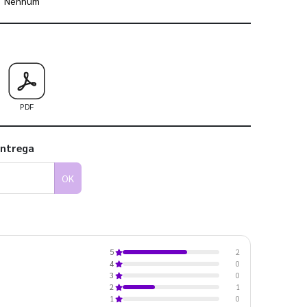
Nenhum
 utilizar os nossos gabaritos
PDF
entrega
OK
2
5
0
4
0
3
1
2
0
1