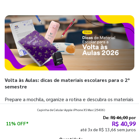
Volta às Aulas: dicas de materiais escolares para o 2º
semestre
Prepare a mochila, organize a rotina e descubra os materiais
que fazem toda diferença para começar o segundo
Capinha de Celular Apple iPhone XS Max
(25406)
semestre com o pé direito. Confira!
De:
R$ 46,00
por
R$ 40,99
11% OFF*
até 3x de R$ 13,66 sem juros
Ver todos os posts