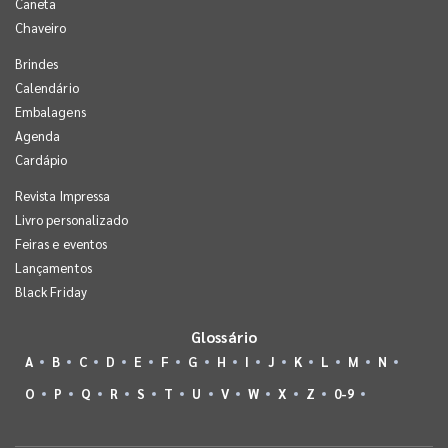
Caneta
Chaveiro
Brindes
Calendário
Embalagens
Agenda
Cardápio
Revista Impressa
Livro personalizado
Feiras e eventos
Lançamentos
Black Friday
Glossário
A
B
C
D
E
F
G
H
I
J
K
L
M
N
O
P
Q
R
S
T
U
V
W
X
Z
0-9