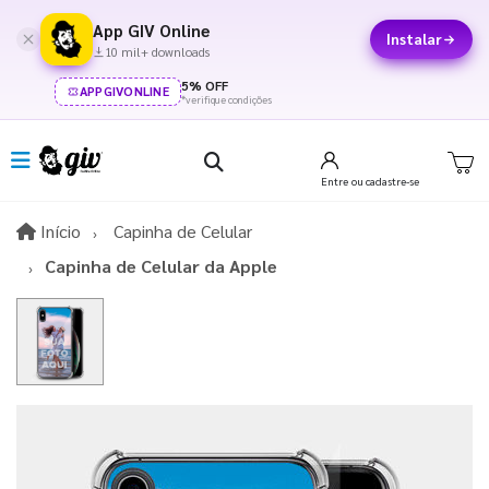
App GIV Online
Instalar
10 mil+ downloads
5% OFF
APPGIVONLINE
*verifique condições
Entre
ou cadastre-se
Início
Início
Capinha de Celular
Capinha de Celular da Apple