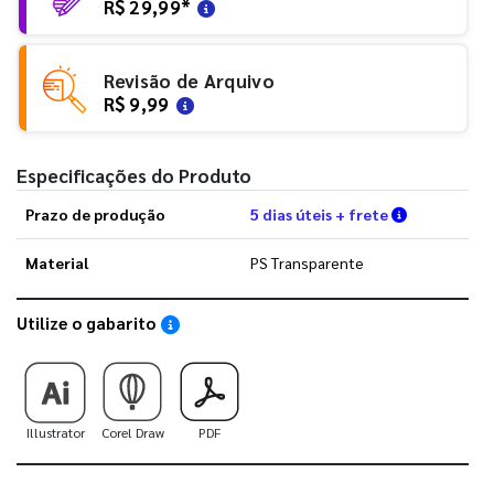
R$ 29,99
*
Revisão de Arquivo
R$ 9,99
Especificações do Produto
Verifique a
Prazo de produção
5 dias úteis + frete
Material
PS Transparente
Utilize o gabarito
Saiba como utilizar os nossos gabaritos
Illustrator
Corel Draw
PDF