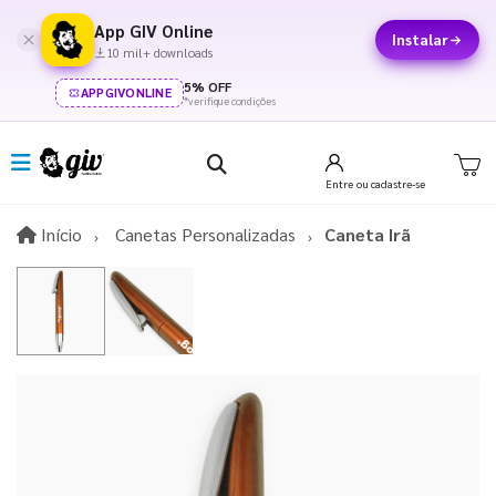
App GIV Online
Instalar
10 mil+ downloads
5% OFF
APPGIVONLINE
*verifique condições
Entre
ou cadastre-se
Início
Início
Canetas Personalizadas
Caneta Irã