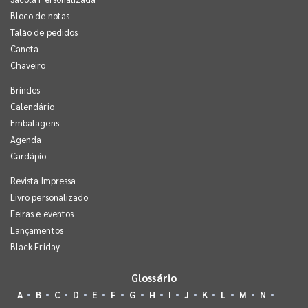
Bloco de notas
Talão de pedidos
Caneta
Chaveiro
Brindes
Calendário
Embalagens
Agenda
Cardápio
Revista Impressa
Livro personalizado
Feiras e eventos
Lançamentos
Black Friday
Glossário
A
B
C
D
E
F
G
H
I
J
K
L
M
N