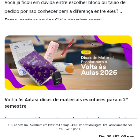
Você já ficou em dúvida entre escolher bloco ou talão de
pedido por não conhecer bem a diferença entre eles?
Então, continue aqui na GIV e descubra agora!
Volta às Aulas: dicas de materiais escolares para o 2º
semestre
Prepare a mochila, organize a rotina e descubra os materiais
100 Caneta Irã - 6x50mm em Plástico Laranja - 4x0 - Impressão Digital UV - Acionamento por
que fazem toda diferença para começar o segundo
Clique
(119631)
semestre com o pé direito. Confira!
De:
R$ 492,00
por