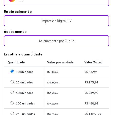
Enobrecimento
Impressão Digital UV
Acabamento
Acionamento por Clique
Escolha a quantidade
Quantidade
Valor por unidade
Valor Total
Selecionar 10 unidades
10 unidades
R$ 83,99
R$ 8,40/un
Selecionar 25 unidades
25 unidades
R$ 145,99
R$ 5,84/un
Selecionar 50 unidades
50 unidades
R$ 259,99
R$ 5,20/un
Selecionar 100 unidades
100 unidades
R$ 468,99
R$ 4,69/un
Selecionar 250 unidades
250 unidades
R$ 1.092,99
R$ 4,38/un