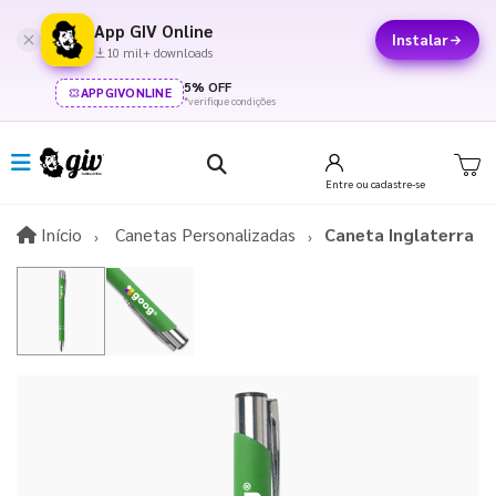
App GIV Online
Instalar
10 mil+ downloads
5% OFF
APPGIVONLINE
*verifique condições
Entre
ou cadastre-se
Início
Início
Canetas Personalizadas
Caneta Inglaterra