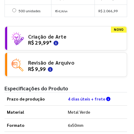
Selecionar 500 unidades
500 unidades
R$ 2.066,99
R$ 4,14/un
NOVO
Criação de Arte
R$ 29,99
*
Revisão de Arquivo
R$ 9,99
Especificações do Produto
Verifique a
Prazo de produção
4 dias úteis + frete
Material
Metal Verde
Formato
6x50mm