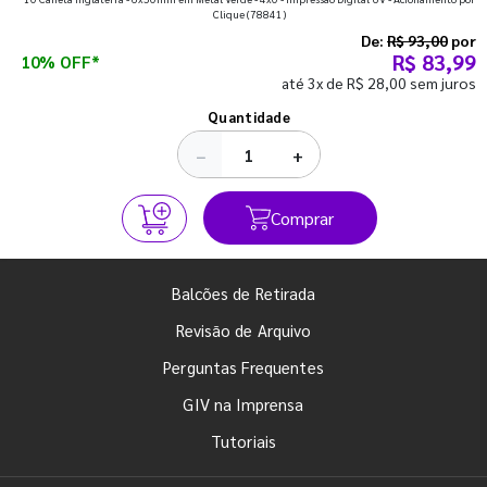
que fazem toda diferença para começar o segundo
Clique
(78841)
semestre com o pé direito. Confira!
De:
R$ 93,00
por
R$ 83,99
10% OFF*
até 3x de R$ 28,00 sem juros
Ver todos os posts
Quantidade
−
+
Comprar
Balcões de Retirada
Revisão de Arquivo
Perguntas Frequentes
GIV na Imprensa
Tutoriais