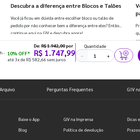
Descubra a diferença entre Blocos e Talões
V
p
Você já ficou em dúvida entre escolher bloco ou talão de
pedido por não conhecer bem a diferença entre eles? Então,
Pr
continue aqui na GIV e descubra agora!
qu
co
De:
R$ 1.942,00
por
Quantidade
R$ 1.747,99
h -
10% OFF*
−
+
até 3x de R$ 582,66 sem juros
Arquivo
Perguntas Frequentes
GIV n
Baixe o App
GIV na Imprensa
Dicas e
Blog
Política de devolução
Prazos