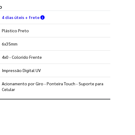
o
Verifique as condições de entrega
4 dias úteis + frete
Plástico Preto
6x35mm
4x0 - Colorido Frente
Impressão Digital UV
Acionamento por Giro - Ponteira Touch - Suporte para
Celular
 utilizar os nossos gabaritos