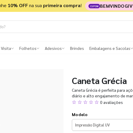
nhe
10% OFF
na sua
primeira compra
!
BEMVINDOGIV
CUPOM
 Visita
Folhetos
Adesivos
Brindes
Embalagens e Sacolas
Caneta Grécia
Caneta Grécia é perfeita para aç
diário e alto engajamento de mar
☆ ☆ ☆ ☆ ☆
0 avaliações
Modelo