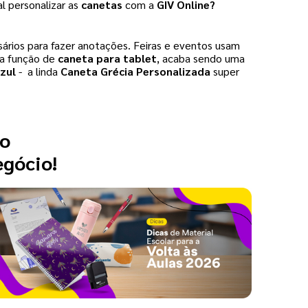
l personalizar as 
canetas 
com a 
GIV Online?
ssários para fazer anotações. Feiras e eventos usam 
 a função de 
caneta para tablet
, acaba sendo uma 
zul
 -  a linda 
Caneta Grécia Personalizada 
super 
 o
egócio!