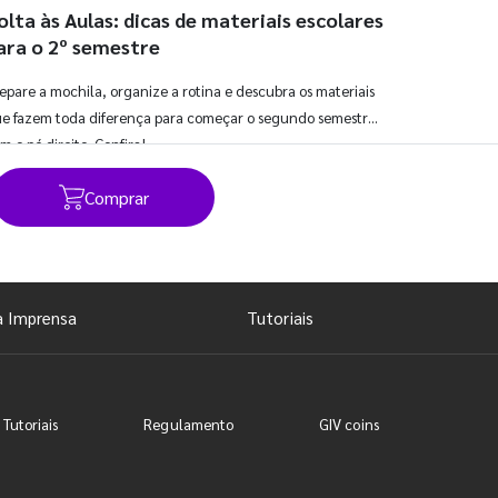
olta às Aulas: dicas de materiais escolares
ara o 2º semestre
epare a mochila, organize a rotina e descubra os materiais
e fazem toda diferença para começar o segundo semestre
m o pé direito. Confira!
Comprar
Ver todos os posts
a Imprensa
Tutoriais
 Tutoriais
Regulamento
GIV coins