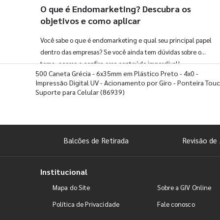
O que é Endomarketing? Descubra os
objetivos e como aplicar
Você sabe o que é endomarketing e qual seu principal papel
dentro das empresas? Se você ainda tem dúvidas sobre o
tema, acesse e confira esse conteúdo imperdível!
500 Caneta Grécia - 6x35mm em Plástico Preto - 4x0 -
Impressão Digital UV - Acionamento por Giro - Ponteira Touc
Suporte para Celular
(86939)
Balcões de Retirada
Revisão de 
Institucional
Mapa do Site
Sobre a GIV Online
Política de Privacidade
Fale conosco