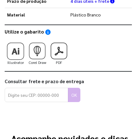
Verifique a
Prazo de produção
4 dias úteis + frete
Material
Plástico Branco
Utilize o gabarito
Saiba como utilizar os nossos gabaritos
Illustrator
Corel Draw
PDF
Consultar frete e prazo de entrega
OK
Acompanhe novidades e dicas