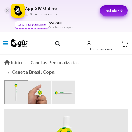
App GIV Online
Instalar
10 mil+ downloads
5% OFF
APPGIVONLINE
*verifique condições
Entre
ou cadastre-se
Início
Início
Canetas Personalizadas
Caneta Brasil Copa