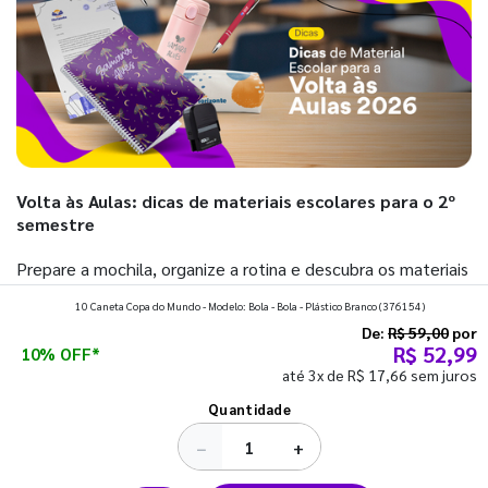
Volta às Aulas: dicas de materiais escolares para o 2º
semestre
Prepare a mochila, organize a rotina e descubra os materiais
que fazem toda diferença para começar o segundo
10 Caneta Copa do Mundo - Modelo: Bola - Bola - Plástico Branco
(376154)
semestre com o pé direito. Confira!
De:
R$ 59,00
por
R$ 52,99
10% OFF*
até 3x de R$ 17,66 sem juros
Ver todos os posts
Quantidade
−
+