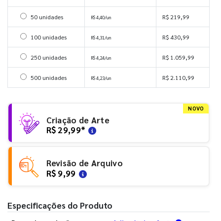
Selecionar 50 unidades
50 unidades
R$ 219,99
R$ 4,40/un
Selecionar 100 unidades
100 unidades
R$ 430,99
R$ 4,31/un
Selecionar 250 unidades
250 unidades
R$ 1.059,99
R$ 4,24/un
Selecionar 500 unidades
500 unidades
R$ 2.110,99
R$ 4,23/un
NOVO
Criação de Arte
R$ 29,99
*
Revisão de Arquivo
R$ 9,99
Especificações do Produto