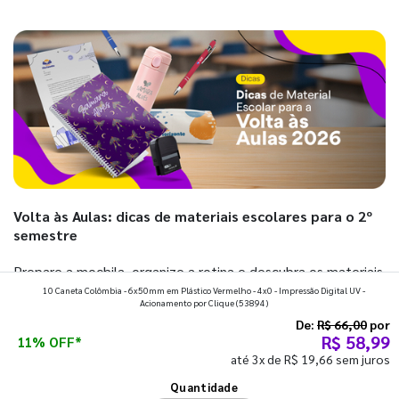
Volta às Aulas: dicas de materiais escolares para o 2º
semestre
Prepare a mochila, organize a rotina e descubra os materiais
10 Caneta Colômbia - 6x50mm em Plástico Vermelho - 4x0 - Impressão Digital UV -
que fazem toda diferença para começar o segundo
Acionamento por Clique
(53894)
semestre com o pé direito. Confira!
De:
R$ 66,00
por
R$ 58,99
11% OFF*
até 3x de R$ 19,66 sem juros
Ver todos os posts
Quantidade