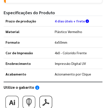
Especificações do Produto
Verifique a
Prazo de produção
4 dias úteis + frete
Material
Plástico Vermelho
Formato
6x50mm
Cor de Impressão
4x0 - Colorido Frente
Enobrecimento
Impressão Digital UV
Acabamento
Acionamento por Clique
Utilize o gabarito
Saiba como utilizar os nossos gabaritos