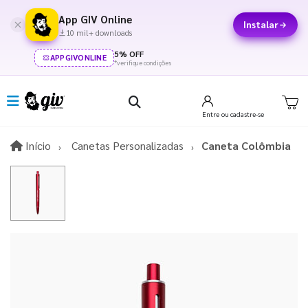
App GIV Online
Instalar
10 mil+ downloads
5% OFF
APPGIVONLINE
*verifique condições
Entre
ou cadastre-se
Início
Início
Canetas Personalizadas
Caneta Colômbia