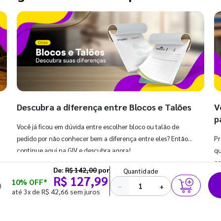
Descubra a diferença entre Blocos e Talões
V
p
Você já ficou em dúvida entre escolher bloco ou talão de
pedido por não conhecer bem a diferença entre eles? Então,
Pr
continue aqui na GIV e descubra agora!
qu
co
De:
R$ 142,00
por
Quantidade
R$ 127,99
10% OFF*
)
−
+
até 3x de R$ 42,66 sem juros