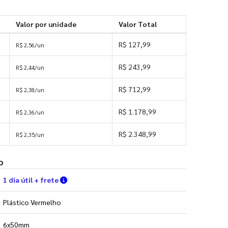
Valor por unidade
Valor Total
R$ 127,99
R$ 2,56/un
R$ 243,99
R$ 2,44/un
R$ 712,99
R$ 2,38/un
R$ 1.178,99
R$ 2,36/un
R$ 2.348,99
R$ 2,35/un
o
Verifique as condições de entrega
1 dia útil + frete
Plástico Vermelho
6x50mm