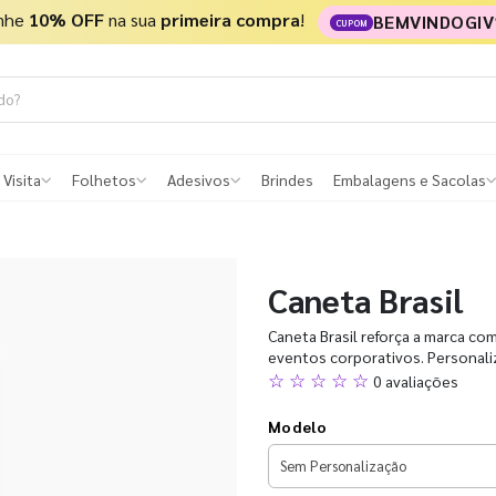
nhe
10% OFF
na sua
primeira compra
!
BEMVINDOGIV
CUPOM
 Visita
Folhetos
Adesivos
Brindes
Embalagens e Sacolas
Caneta Brasil
Caneta Brasil reforça a marca com
eventos corporativos. Personali
☆ ☆ ☆ ☆ ☆
0 avaliações
Modelo