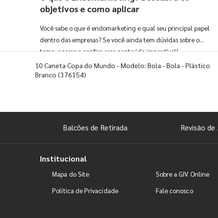
objetivos e como aplicar
Você sabe o que é endomarketing e qual seu principal papel
dentro das empresas? Se você ainda tem dúvidas sobre o
tema, acesse e confira esse conteúdo imperdível!
10 Caneta Copa do Mundo - Modelo: Bola - Bola - Plástico
Branco
(376154)
Balcões de Retirada
Revisão de 
Institucional
Mapa do Site
Sobre a GIV Online
Política de Privacidade
Fale conosco