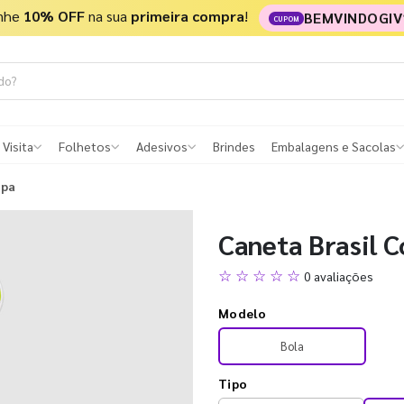
nhe
10% OFF
na sua
primeira compra
!
BEMVINDOGIV
CUPOM
 Visita
Folhetos
Adesivos
Brindes
Embalagens e Sacolas
opa
Caneta Brasil 
☆ ☆ ☆ ☆ ☆
0 avaliações
Modelo
Bola
Tipo