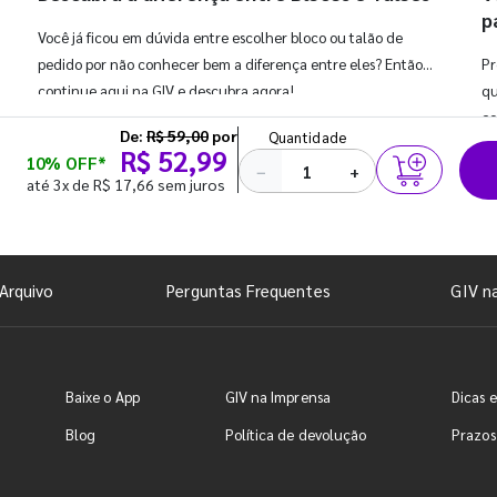
p
Você já ficou em dúvida entre escolher bloco ou talão de
pedido por não conhecer bem a diferença entre eles? Então,
Pr
continue aqui na GIV e descubra agora!
qu
co
De:
R$ 59,00
por
Quantidade
R$ 52,99
10% OFF*
−
+
até 3x de R$ 17,66 sem juros
Arquivo
Perguntas Frequentes
GIV n
Baixe o App
GIV na Imprensa
Dicas e
Blog
Política de devolução
Prazos