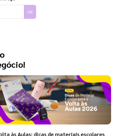
OK
 o
egócio!
olta às Aulas: dicas de materiais escolares