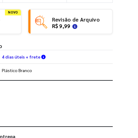
NOVO
e
Revisão de Arquivo
R$ 9,99
o
Verifique as condições de entrega
4 dias úteis + frete
Plástico Branco
 utilizar os nossos gabaritos
entrega