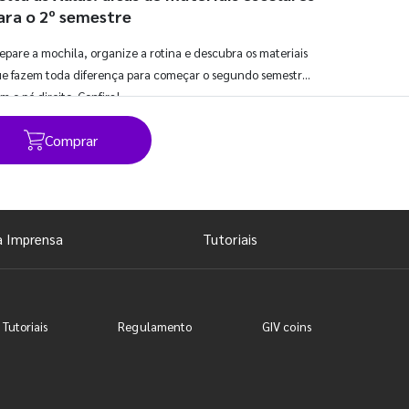
ara o 2º semestre
epare a mochila, organize a rotina e descubra os materiais
e fazem toda diferença para começar o segundo semestre
m o pé direito. Confira!
Comprar
Ver todos os posts
a Imprensa
Tutoriais
 Tutoriais
Regulamento
GIV coins