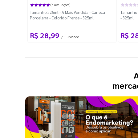
(5 avaliações)
Tamanho 325ml - A Mais Vendida - Caneca
Tamanho 3
Porcelana - Colorido Frente - 325ml
- 325ml
R$ 28,99
R$ 2
/ 1 unidade
A
mercad