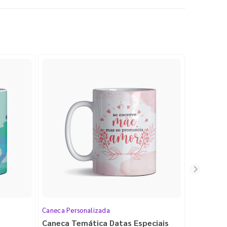
Caneca Personalizada
Caneca Per
Caneca Temática Datas Especiais
Caneca d