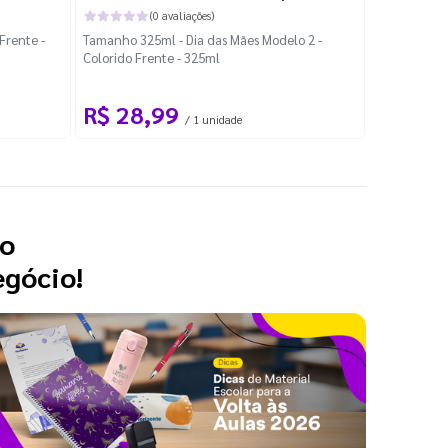
(0 avaliações)
Frente -
Tamanho 325ml - Dia das Mães Modelo 2 -
83x97mm - C
Colorido Frente - 325ml
R$ 28,99
R$ 21
/ 1 unidade
 o
egócio!