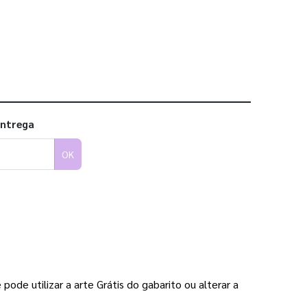
 utilizar os nossos gabaritos
entrega
OK
e utilizar a arte Grátis do gabarito ou alterar a