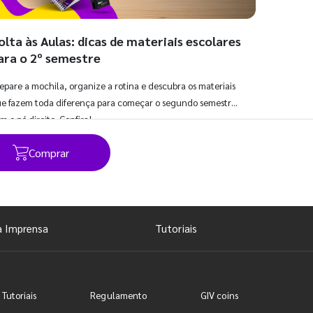
olta às Aulas: dicas de materiais escolares
ara o 2º semestre
epare a mochila, organize a rotina e descubra os materiais
e fazem toda diferença para começar o segundo semestre
m o pé direito. Confira!
Comprar
Ver todos os posts
a Imprensa
Tutoriais
 Tutoriais
Regulamento
GIV coins