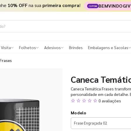
nhe
10% OFF
na sua
primeira compra
!
BEMVINDOGIV
CUPOM
 Visita
Folhetos
Adesivos
Brindes
Embalagens e Sacolas
Frases
Caneca Temátic
Caneca Temática Frases transfor
personalidade em cada detalhe. 
☆ ☆ ☆ ☆ ☆
0 avaliações
Modelo