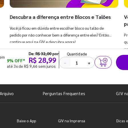
Descubra a diferença entre Blocos e Talões
V
p
Você já ficou em dúvida entre escolher bloco ou talão de
pedido por não conhecer bem a diferença entre eles? Então,
Pr
continue aqui na GIV e descubra agora!
qu
co
De:
R$ 32,00
por
Quantidade
 em
R$ 28,99
9% OFF*
−
+
até 3x de R$ 9,66 sem juros
Arquivo
Perguntas Frequentes
GIV n
Baixe o App
GIV na Imprensa
Dicas e