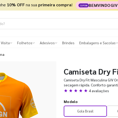
nhe
10% OFF
na sua
primeira compra
!
BEMVINDOGIV
CUPOM
 Visita
Folhetos
Adesivos
Brindes
Embalagens e Sacolas
ina
Camiseta Dry F
Camiseta Dry Fit Masculina GIV Onl
secagem rápida. Conforto garant
★ ★ ★ ★ ★
4 avaliações
Modelo
Gola Brasil