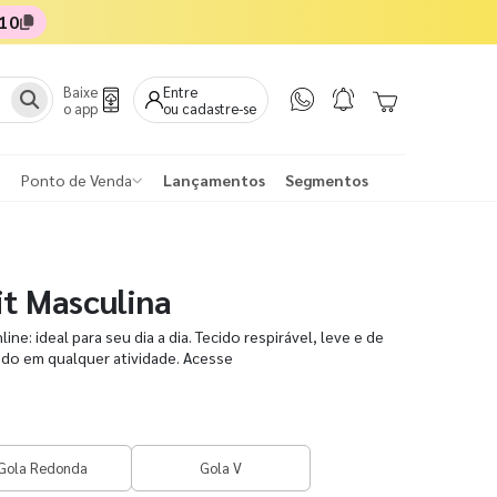
10
Baixe
Entre
o app
ou cadastre-se
Ponto de Venda
Lançamentos
Segmentos
it Masculina
ine: ideal para seu dia a dia. Tecido respirável, leve e de
ido em qualquer atividade. Acesse
Gola Redonda
Gola V