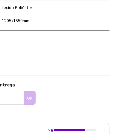
Tecido Poliéster
1205x1550mm
 utilizar os nossos gabaritos
entrega
OK
3
5