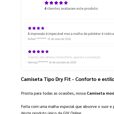
4,5
4
clientes avaliaram este produto
de 5
A impressão é impecável mas a malha de poliéster é rústica
Rafael ********
15 de maio de 2026
Cliente não deixou comentário, apenas a avaliação
Henriqu********
16 de outubro de 2025
Camiseta Tipo Dry Fit
 - Conforto e esti
Pronta para todas as ocasiões, nossa
Camiseta mod
Feita com uma malha especial que absorve o suor e pod
deste produto único da GIV Online.