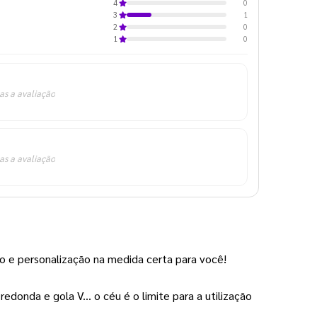
0
4
1
3
0
2
0
1
as a avaliação
as a avaliação
rto e personalização na medida certa para você!
donda e gola V... o céu é o limite para a utilização 