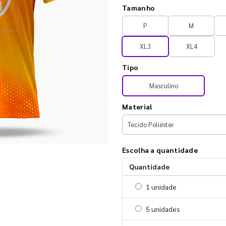
Tamanho
P
M
XL3
XL4
Tipo
Masculino
Material
Escolha a quantidade
Quantidade
Selecionar 1 unidade
1 unidade
Selecionar 5 unidades
5 unidades