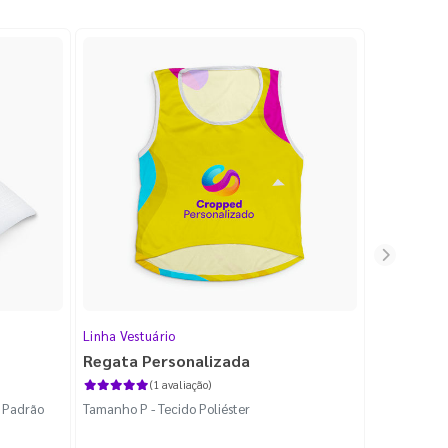
Linha Vestuário
Moletom Pe
Regata Personalizada
Blusa Mo
(1 avaliação)
 Padrão
Tamanho P - Tecido Poliéster
Tamanho P -