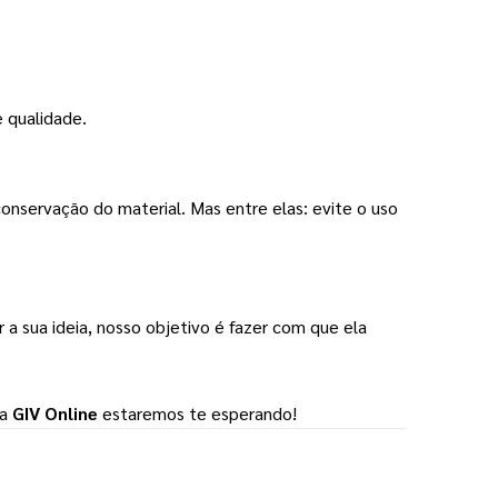
 qualidade.
conservação do material. Mas entre elas: evite o uso 
r a sua ideia, nosso objetivo é fazer com que ela 
a 
GIV Online
 estaremos te esperando!