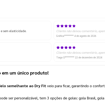
 e sem elasticidade.
Cliente não deixou comentário, apen
Gráfica********
4 de agosto de 2026
Cliente não deixou comentário, apen
Tiago D********
22 de dezembro de 2024
lo em um único produto!
elo semelhante ao Dry Fit
veio para ficar, garantindo o confo
e ser personalizável, tem 3 opções de golas: gola Brasil, gola re