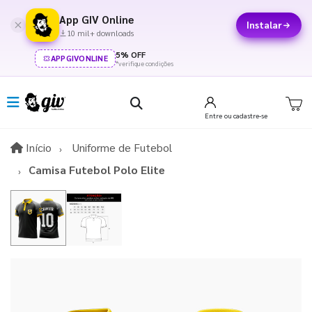
App GIV Online
Instalar
10 mil+ downloads
5% OFF
APPGIVONLINE
*verifique condições
Entre
ou cadastre-se
Início
Início
Uniforme de Futebol
Camisa Futebol Polo Elite