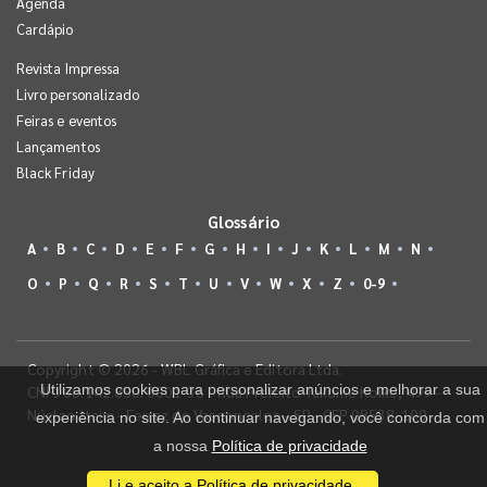
Agenda
Cardápio
Revista Impressa
Livro personalizado
Feiras e eventos
Lançamentos
Black Friday
Glossário
A
B
C
D
E
F
G
H
I
J
K
L
M
N
O
P
Q
R
S
T
U
V
W
X
Z
0-9
Copyright © 2026 - WBL Gráfica e Editora Ltda.
Utilizamos cookies para personalizar anúncios e melhorar a sua
CNPJ 08.142.850/0001-36 - Rua Prefeito Takume Koike, 499 -
Núcleo Itaim - Ferraz de Vasconcelos - SP - CEP 08538-100
experiência no site. Ao continuar navegando, você concorda com
a nossa
Política de privacidade
Li e aceito a Política de privacidade.