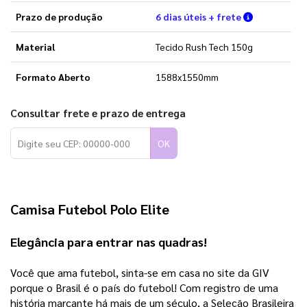
Verifique a
Prazo de produção
6 dias úteis + frete
Material
Tecido Rush Tech 150g
Formato Aberto
1588x1550mm
Consultar frete e prazo de entrega
OK
Camisa Futebol Polo Elite
Elegância para entrar nas quadras! 
Você que ama futebol, sinta-se em casa no site da GIV 
porque o Brasil é o país do futebol! Com registro de uma 
história marcante há mais de um século, a Seleção Brasileira 