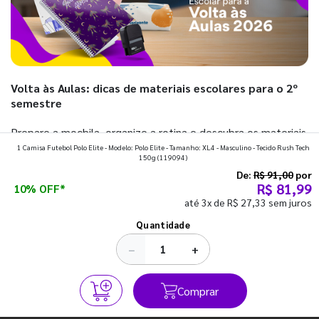
Volta às Aulas: dicas de materiais escolares para o 2º
semestre
Prepare a mochila, organize a rotina e descubra os materiais
1 Camisa Futebol Polo Elite - Modelo: Polo Elite - Tamanho: XL4 - Masculino - Tecido Rush Tech
que fazem toda diferença para começar o segundo
150g
(119094)
semestre com o pé direito. Confira!
De:
R$ 91,00
por
R$ 81,99
10% OFF*
até 3x de R$ 27,33 sem juros
Ver todos os posts
Quantidade
−
+
Comprar