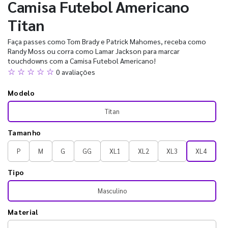
Camisa Futebol Americano
Titan
Faça passes como Tom Brady e Patrick Mahomes, receba como
Randy Moss ou corra como Lamar Jackson para marcar
touchdowns com a Camisa Futebol Americano!
☆ ☆ ☆ ☆ ☆
0 avaliações
Modelo
Titan
Tamanho
P
M
G
GG
XL1
XL2
XL3
XL4
Tipo
Masculino
Material