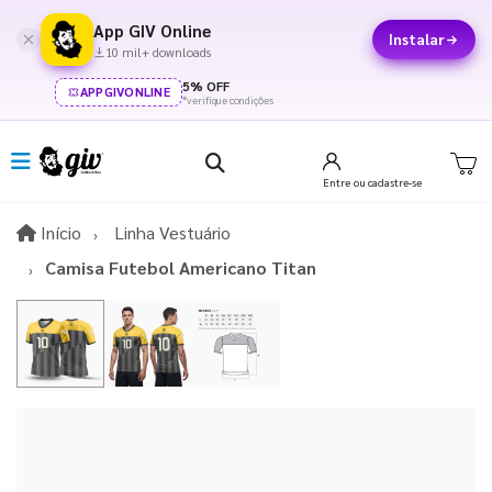
App GIV Online
Instalar
10 mil+ downloads
5% OFF
APPGIVONLINE
*verifique condições
Entre
ou cadastre-se
Início
Início
Linha Vestuário
Camisa Futebol Americano Titan