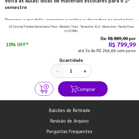
Volta às Aulas: dicas de materiais escolares para o 2º
semestre
Prepare a mochila, organize a rotina e descubra os materiais
10 Camisa Futebol Americano Titan - Modelo: Titan - Tamanho: XL4 - Masculino - Tecido Favo
que fazem toda diferença para começar o segundo
(115788)
semestre com o pé direito. Confira!
De:
R$ 889,00
por
R$ 799,99
10% OFF*
até 3x de R$ 266,66 sem juros
Ver todos os posts
Quantidade
−
+
Comprar
Balcões de Retirada
Revisão de Arquivo
Perguntas Frequentes