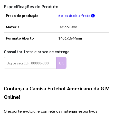
Especificações do Produto
Verifique a
Prazo de produção
6 dias úteis + frete
Material
Tecido Favo
Formato Aberto
1406x1544mm
Consultar frete e prazo de entrega
OK
Conheça a 
Camisa Futebol Americano
 da 
GIV 
Online
!
O esporte evoluiu, e com ele os materiais esportivos 