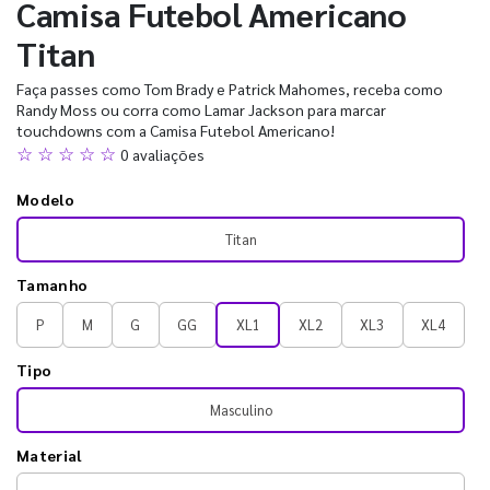
Camisa Futebol Americano
Titan
Faça passes como Tom Brady e Patrick Mahomes, receba como
Randy Moss ou corra como Lamar Jackson para marcar
touchdowns com a Camisa Futebol Americano!
☆ ☆ ☆ ☆ ☆
0 avaliações
Modelo
Titan
Tamanho
P
M
G
GG
XL1
XL2
XL3
XL4
Tipo
Masculino
Material