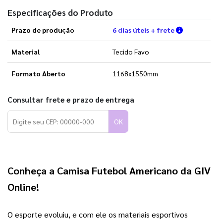
Especificações do Produto
Verifique a
Prazo de produção
6 dias úteis + frete
Material
Tecido Favo
Formato Aberto
1168x1550mm
Consultar frete e prazo de entrega
OK
Conheça a 
Camisa Futebol Americano
 da 
GIV 
Online
!
O esporte evoluiu, e com ele os materiais esportivos 