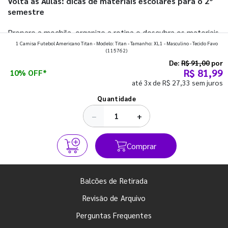
Volta às Aulas: dicas de materiais escolares para o 2º
semestre
Prepare a mochila, organize a rotina e descubra os materiais
1 Camisa Futebol Americano Titan - Modelo: Titan - Tamanho: XL1 - Masculino - Tecido Favo
que fazem toda diferença para começar o segundo
(115762)
semestre com o pé direito. Confira!
De:
R$ 91,00
por
R$ 81,99
10% OFF*
até 3x de R$ 27,33 sem juros
Ver todos os posts
Quantidade
−
+
Comprar
Balcões de Retirada
Revisão de Arquivo
Perguntas Frequentes