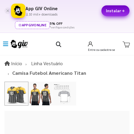
App GIV Online
Instalar
10 mil+ downloads
5% OFF
APPGIVONLINE
*verifique condições
Entre
ou cadastre-se
Início
Início
Linha Vestuário
Camisa Futebol Americano Titan