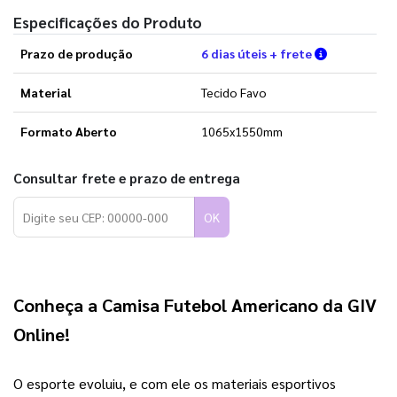
Especificações do Produto
Verifique a
Prazo de produção
6 dias úteis + frete
Material
Tecido Favo
Formato Aberto
1065x1550mm
Consultar frete e prazo de entrega
OK
Conheça a 
Camisa Futebol Americano
 da 
GIV 
Online
!
O esporte evoluiu, e com ele os materiais esportivos 