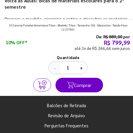
Volta às Aulas: dicas de materiais escolares para o 2º
semestre
Prepare a mochila, organize a rotina e descubra os materiais
10 Camisa Futebol Americano Titan - Modelo: Titan - Tamanho: GG - Masculino - Tecido Favo
que fazem toda diferença para começar o segundo
(115756)
semestre com o pé direito. Confira!
De:
R$ 889,00
por
R$ 799,99
10% OFF*
até 3x de R$ 266,66 sem juros
Ver todos os posts
Quantidade
−
+
Comprar
Balcões de Retirada
Revisão de Arquivo
Perguntas Frequentes