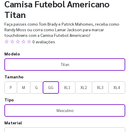
Camisa Futebol Americano
Titan
Faça passes como Tom Brady e Patrick Mahomes, receba como
Randy Moss ou corra como Lamar Jackson para marcar
touchdowns com a Camisa Futebol Americano!
☆ ☆ ☆ ☆ ☆
0 avaliações
Modelo
Titan
Tamanho
P
M
G
GG
XL1
XL2
XL3
XL4
Tipo
Masculino
Material