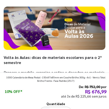
Volta às Aulas: dicas de materiais escolares para o 2º
semestre
Prepare a mochila, organize a rotina e descubra os materiais
1000 Calendário de Mesa Postal - 150x97x85mm em Couché Brilho 300g - 4x1 - Verniz Total
que fazem toda diferença para começar o segundo
Brilho Frente - Faca Padrão
(2517)
semestre com o pé direito. Confira!
De:
R$ 752,00
por
R$ 676,99
10% OFF*
até 3x de R$ 225,66 sem juros
Ver todos os posts
Quantidade