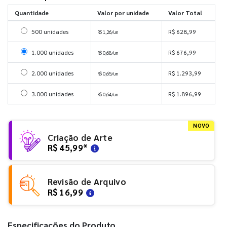
Quantidade
Valor por unidade
Valor Total
Selecionar 500 unidades
500 unidades
R$ 628,99
R$ 1,26/un
Selecionar 1000 unidades
1.000 unidades
R$ 676,99
R$ 0,68/un
Selecionar 2000 unidades
2.000 unidades
R$ 1.293,99
R$ 0,65/un
Selecionar 3000 unidades
3.000 unidades
R$ 1.896,99
R$ 0,64/un
NOVO
Criação de Arte
R$ 45,99
*
Revisão de Arquivo
R$ 16,99
Especificações do Produto