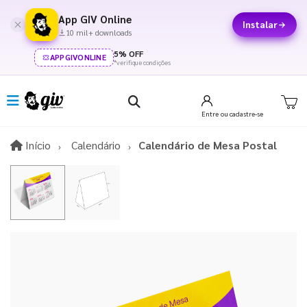
App GIV Online
Instalar
10 mil+ downloads
5% OFF
APPGIVONLINE
*verifique condições
Entre
ou cadastre-se
Início
Início
Calendário
Calendário de Mesa Postal