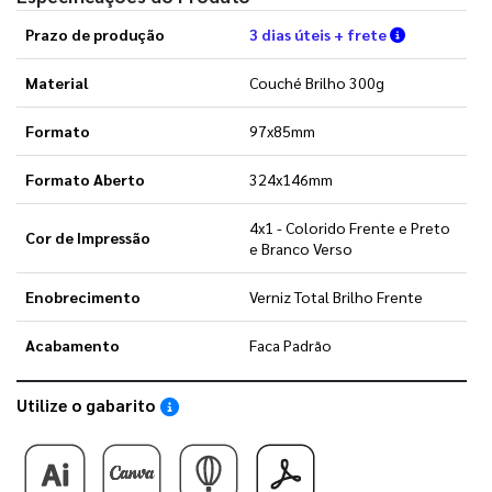
Verifique a
Prazo de produção
3 dias úteis + frete
Material
Couché Brilho 300g
Formato
97x85mm
Formato Aberto
324x146mm
4x1 - Colorido Frente e Preto
Cor de Impressão
e Branco Verso
Enobrecimento
Verniz Total Brilho Frente
Acabamento
Faca Padrão
Utilize o gabarito
Saiba como utilizar os nossos gabaritos