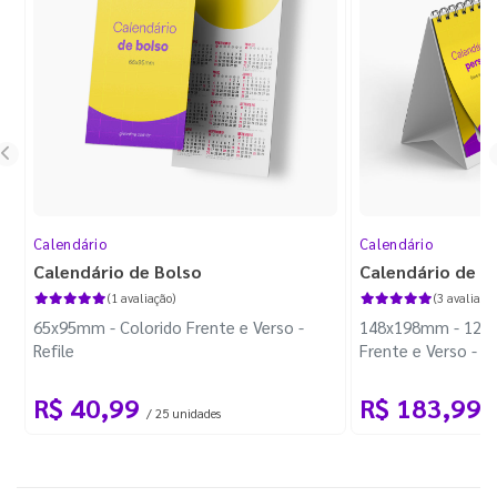
Calendário
Calendário
Calendário de Bolso
Calendário de M
(1 avaliação)
(3 avaliaçõe
65x95mm - Colorido Frente e Verso -
148x198mm - 12 Pá
Refile
Frente e Verso - 
Triplex 300g - Wir
R$ 40,99
R$ 183,99
/ 25 unidades
/