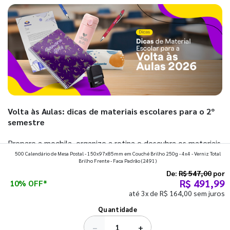
Volta às Aulas: dicas de materiais escolares para o 2º
semestre
Prepare a mochila, organize a rotina e descubra os materiais
500 Calendário de Mesa Postal - 150x97x85mm em Couché Brilho 250g - 4x4 - Verniz Total
que fazem toda diferença para começar o segundo
Brilho Frente - Faca Padrão
(2491)
semestre com o pé direito. Confira!
De:
R$ 547,00
por
R$ 491,99
10% OFF*
até 3x de R$ 164,00 sem juros
Ver todos os posts
Quantidade
−
+