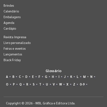
Brindes
Calendário
Embalagens
Agenda
Cardápio
Revista Impressa
Livro personalizado
Feiras e eventos
Lançamentos
Black Friday
Glossário
A
B
C
D
E
F
G
H
I
J
K
L
M
N
O
P
Q
R
S
T
U
V
W
X
Z
0-9
Copyright © 2026 - WBL Gráfica e Editora Ltda.