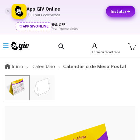
App GIV Online
Instalar
10 mil+ downloads
5% OFF
APPGIVONLINE
*verifique condições
Entre
ou cadastre-se
Início
Início
Calendário
Calendário de Mesa Postal