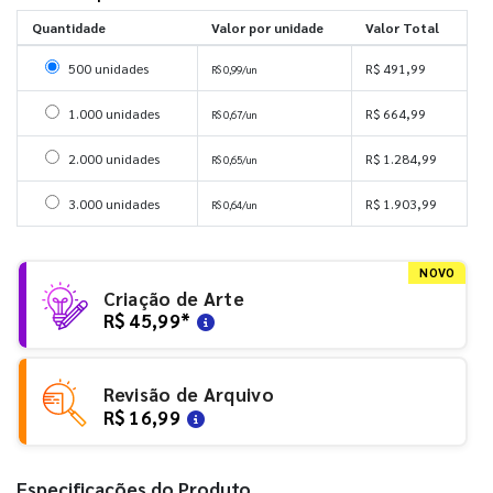
Quantidade
Valor por unidade
Valor Total
Selecionar 500 unidades
500 unidades
R$ 491,99
R$ 0,99/un
Selecionar 1000 unidades
1.000 unidades
R$ 664,99
R$ 0,67/un
Selecionar 2000 unidades
2.000 unidades
R$ 1.284,99
R$ 0,65/un
Selecionar 3000 unidades
3.000 unidades
R$ 1.903,99
R$ 0,64/un
NOVO
Criação de Arte
R$ 45,99
*
Revisão de Arquivo
R$ 16,99
Especificações do Produto