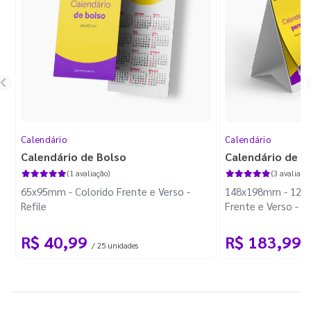
Calendário
Calendário
Calendário de Bolso
Calendário de M
(1 avaliação)
(3 avaliaçõe
65x95mm - Colorido Frente e Verso -
148x198mm - 12 Pá
Refile
Frente e Verso - 
Triplex 300g - Wir
R$ 40,99
R$ 183,99
/ 25 unidades
/