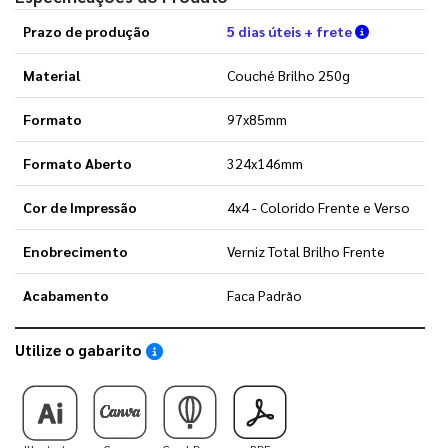
Verifique a
Prazo de produção
5 dias úteis + frete
Material
Couché Brilho 250g
Formato
97x85mm
Formato Aberto
324x146mm
Cor de Impressão
4x4 - Colorido Frente e Verso
Enobrecimento
Verniz Total Brilho Frente
Acabamento
Faca Padrão
Utilize o gabarito
Saiba como utilizar os nossos gabaritos