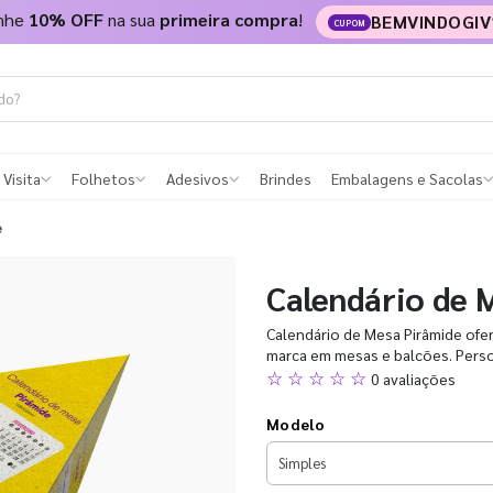
nhe
10% OFF
na sua
primeira compra
!
BEMVINDOGIV
CUPOM
 Visita
Folhetos
Adesivos
Brindes
Embalagens e Sacolas
e
Calendário de 
Calendário de Mesa Pirâmide ofere
marca em mesas e balcões. Perso
☆ ☆ ☆ ☆ ☆
0 avaliações
Modelo