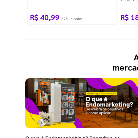
o Preto
R$ 40,99
R$ 1
/ 25 unidades
A
mercad
O que é Endomarketing? Descubra os