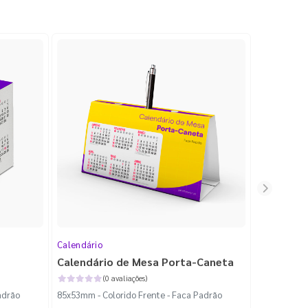
Calendário
Calendário
Calendário de Mesa Porta-Caneta
Calendár
(0 avaliações)
adrão
85x53mm - Colorido Frente - Faca Padrão
73x80mm - C