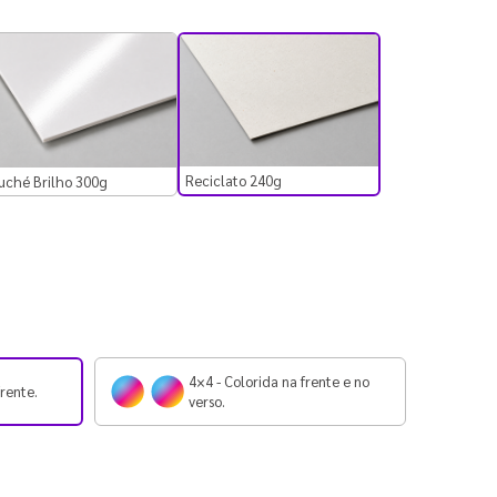
Reciclato 240g
uché Brilho 300g
4×4 - Colorida na frente e no
frente.
verso.