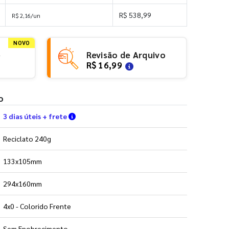
R$ 538,99
R$ 2,16/un
NOVO
e
Revisão de Arquivo
R$ 16,99
o
Verifique as condições de entrega
3 dias úteis + frete
Reciclato 240g
133x105mm
294x160mm
4x0 - Colorido Frente
Sem Enobrecimento