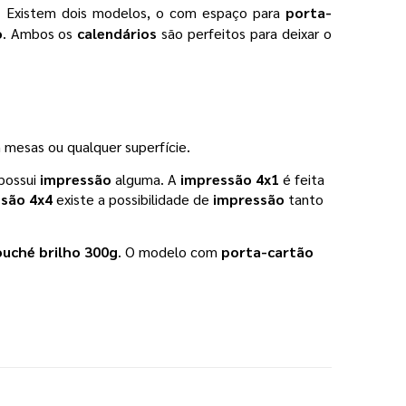
. Existem dois modelos, o com espaço para 
porta-
o
. Ambos os 
calendários 
são perfeitos para deixar o 
m mesas ou qualquer superfície.
possui 
impressão 
alguma. A 
impressão 4x1
 é feita 
são 4x4
 existe a possibilidade de 
impressão 
tanto 
ouché brilho 300g
. O modelo com 
porta-cartão