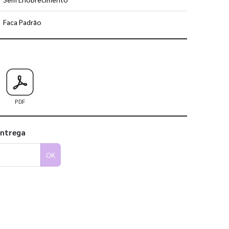
Faca Padrão
 utilizar os nossos gabaritos
PDF
entrega
OK