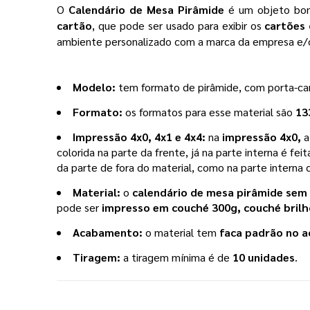
O 
Calendário de Mesa Pirâmide
 é um objeto bon
cartão
, que pode ser usado para exibir os 
cartões 
ambiente personalizado com a marca da empresa e/o
Modelo: 
tem formato de pirâmide, com porta-ca
Formato: 
os formatos para esse material são 
13
Impressão 4x0, 4x1 e 4x4: 
na 
impressão 4x0,
 
colorida na parte da frente, já na parte interna é feit
da parte de fora do material, como na parte interna
Material: 
o 
calendário de mesa pirâmide sem
pode ser 
impresso em couché 300g, couché brilho
Acabamento: 
o material tem 
faca padrão no 
Tiragem: 
a tiragem mínima
 é de
10 unidades
. 