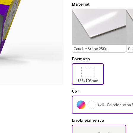
Material
Couché Brilho 250g
Co
Formato
133x105mm
Cor
4×0 - Colorida só na 
Enobrecimento