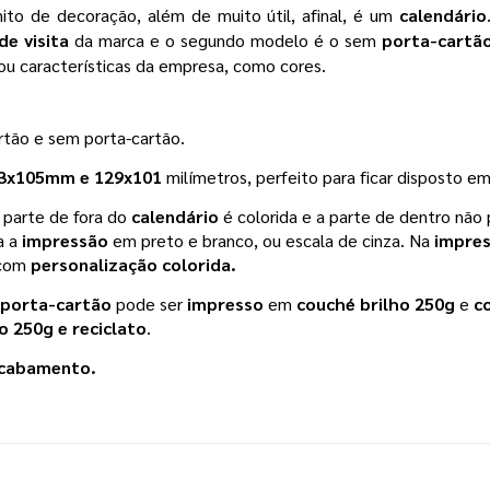
ito de decoração, além de muito útil, afinal, é um 
calendário
de visita
 da marca e o segundo modelo é o sem 
porta-cartã
u características da empresa, como cores. 
rtão e sem porta-cartão.
3x105mm e 129x101
 milímetros, perfeito para ficar disposto e
a parte de fora do 
calendário 
é colorida e a parte de dentro não 
a a 
impressão 
em preto e branco, ou escala de cinza. Na 
impres
 com
 personalização colorida.
 porta-cartão
 pode ser 
impresso 
em 
couché brilho 250g
 e 
c
 250g e reciclato
.
acabamento.