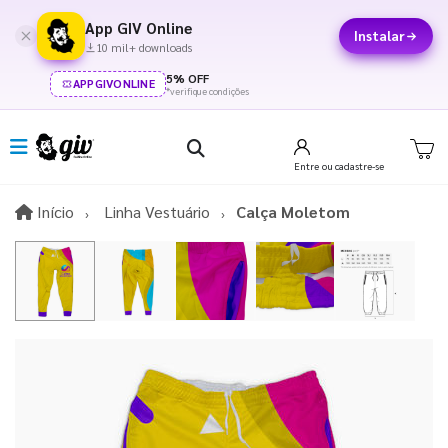
App GIV Online
Instalar
10 mil+ downloads
5% OFF
APPGIVONLINE
*verifique condições
Entre
ou cadastre-se
Início
Início
Linha Vestuário
Calça Moletom