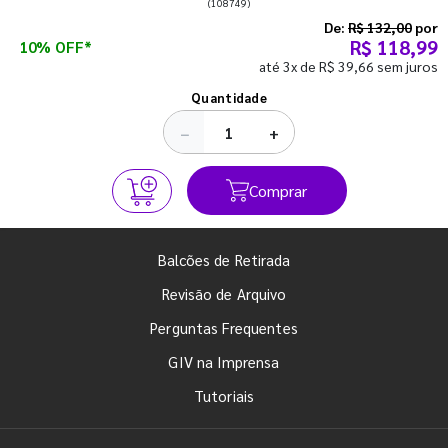
(108749)
semestre com o pé direito. Confira!
De:
R$ 132,00
por
R$ 118,99
10% OFF*
até 3x de R$ 39,66 sem juros
Ver todos os posts
Quantidade
−
+
Comprar
Balcões de Retirada
Revisão de Arquivo
Perguntas Frequentes
GIV na Imprensa
Tutoriais