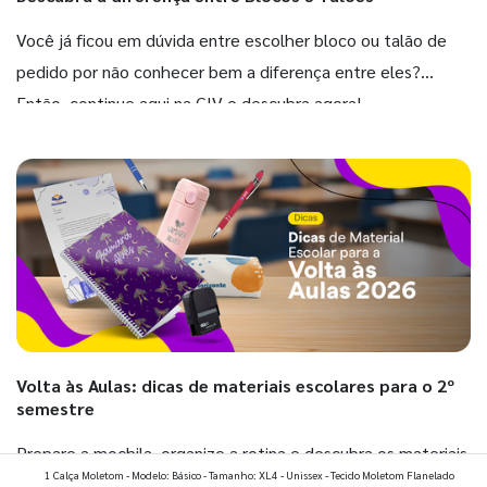
Você já ficou em dúvida entre escolher bloco ou talão de
pedido por não conhecer bem a diferença entre eles?
Então, continue aqui na GIV e descubra agora!
Volta às Aulas: dicas de materiais escolares para o 2º
semestre
Prepare a mochila, organize a rotina e descubra os materiais
1 Calça Moletom - Modelo: Básico - Tamanho: XL4 - Unissex - Tecido Moletom Flanelado
que fazem toda diferença para começar o segundo