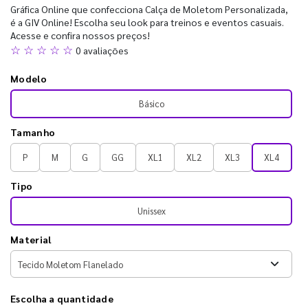
Gráfica Online que confecciona Calça de Moletom Personalizada,
é a GIV Online! Escolha seu look para treinos e eventos casuais.
Acesse e confira nossos preços!
☆ ☆ ☆ ☆ ☆
0 avaliações
Modelo
Básico
Tamanho
P
M
G
GG
XL1
XL2
XL3
XL4
Tipo
Unissex
Material
Escolha a quantidade