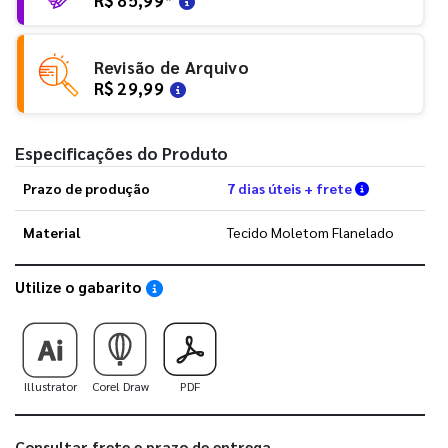
Revisão de Arquivo
R$ 29,99
Especificações do Produto
Verifique a
Prazo de produção
7 dias úteis + frete
Material
Tecido Moletom Flanelado
Utilize o gabarito
Saiba como utilizar os nossos gabaritos
Illustrator
Corel Draw
PDF
Consultar frete e prazo de entrega