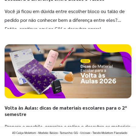
Você já ficou em dúvida entre escolher bloco ou talão de
pedido por não conhecer bem a diferença entre eles?
Então, continue aqui na GIV e descubra agora!
Volta às Aulas: dicas de materiais escolares para o 2º
semestre
Prepare a mochila, organize a rotina e descubra os materiais
40 Calça Moletom - Modelo: Básico - Tamanho: GG - Unissex - Tecido Moletom Flanelado
que fazem toda diferença para começar o segundo