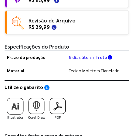
Revisão de Arquivo
R$ 29,99
Especificações do Produto
Verifique a
Prazo de produção
8 dias úteis + frete
Material
Tecido Moletom Flanelado
Utilize o gabarito
Saiba como utilizar os nossos gabaritos
Illustrator
Corel Draw
PDF
Consultar frete e prazo de entrega