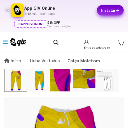
App GIV Online
Instalar
10 mil+ downloads
5% OFF
APPGIVONLINE
*verifique condições
Entre
ou cadastre-se
Início
Início
Linha Vestuário
Calça Moletom