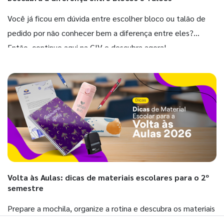
Você já ficou em dúvida entre escolher bloco ou talão de
pedido por não conhecer bem a diferença entre eles?
Então, continue aqui na GIV e descubra agora!
Volta às Aulas: dicas de materiais escolares para o 2º
semestre
Prepare a mochila, organize a rotina e descubra os materiais
que fazem toda diferença para começar o segundo