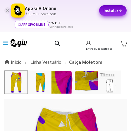
App GIV Online
Instalar
10 mil+ downloads
5% OFF
APPGIVONLINE
*verifique condições
Entre
ou cadastre-se
Início
Início
Linha Vestuário
Calça Moletom