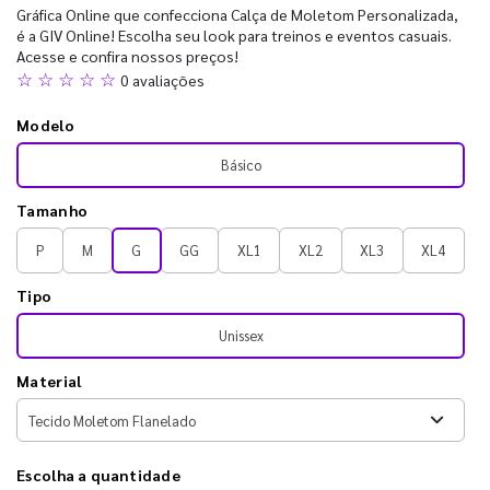
Gráfica Online que confecciona Calça de Moletom Personalizada,
é a GIV Online! Escolha seu look para treinos e eventos casuais.
Acesse e confira nossos preços!
☆ ☆ ☆ ☆ ☆
0 avaliações
Modelo
Básico
Tamanho
P
M
G
GG
XL1
XL2
XL3
XL4
Tipo
Unissex
Material
Escolha a quantidade