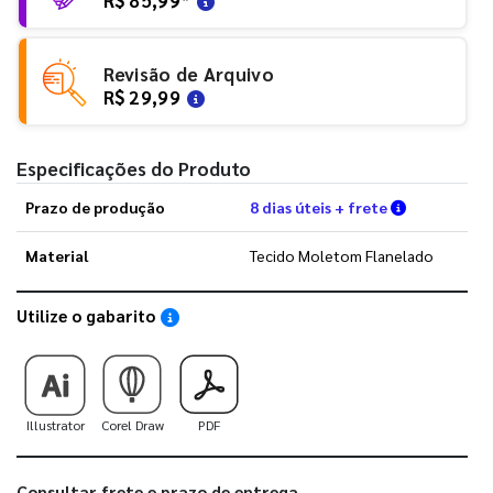
Revisão de Arquivo
R$ 29,99
Especificações do Produto
Verifique a
Prazo de produção
8 dias úteis + frete
Material
Tecido Moletom Flanelado
Utilize o gabarito
Saiba como utilizar os nossos gabaritos
Illustrator
Corel Draw
PDF
Consultar frete e prazo de entrega