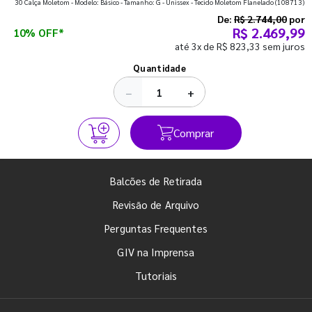
30 Calça Moletom - Modelo: Básico - Tamanho: G - Unissex - Tecido Moletom Flanelado
(108713)
semestre com o pé direito. Confira!
De:
R$ 2.744,00
por
R$ 2.469,99
10% OFF*
até 3x de R$ 823,33 sem juros
Ver todos os posts
Quantidade
−
+
Comprar
Balcões de Retirada
Revisão de Arquivo
Perguntas Frequentes
GIV na Imprensa
Tutoriais